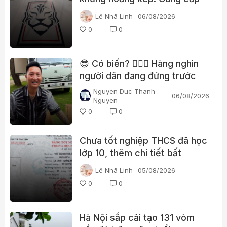
gái gọi cho trọng tài, cảnh sát
Lê Nhã Linh
06/08/2026
đột kích trụ sở
0
0
😎 Có biến? 👮🏻‍♂️ Hàng nghìn
người dân đang đứng trước
nhà Huấn “hoa hồng”?
Nguyen Duc Thanh
06/08/2026
Nguyen
0
0
Chưa tốt nghiệp THCS đã học
lớp 10, thêm chi tiết bất
thường trong học bạ một lãnh
Lê Nhã Linh
05/08/2026
đạo xã ở Quảng Trị
0
0
Hà Nội sắp cải tạo 131 vòm