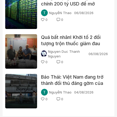
chính 200 tỷ USD để mở
đường cho chip AI, thách
NguyễN Thao
06/08/2026
thức Nvidia
0
0
Quá bất nhân! Khởi tố 2 đối
tượng trộn thuốc giảm đau
Paracetamol vào thuốc Đông
Nguyen Duc Thanh
06/08/2026
y, nổ chữa bách bệnh
Nguyen
0
0
Báo Thái: Việt Nam đang trở
thành đối thủ đáng gờm của
du lịch Thái Lan
NguyễN Thao
04/08/2026
0
0