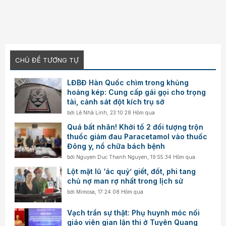
CHỦ ĐỀ TƯƠNG TỰ
LĐBĐ Hàn Quốc chìm trong khủng
hoảng kép: Cung cấp gái gọi cho trọng
tài, cảnh sát đột kích trụ sở
bởi
Lê Nhã Linh
,
23:10:28 Hôm qua
Quá bất nhân! Khởi tố 2 đối tượng trộn
thuốc giảm đau Paracetamol vào thuốc
Đông y, nổ chữa bách bệnh
bởi
Nguyen Duc Thanh Nguyen
,
19:55:34 Hôm qua
Lột mặt lũ ‘ác quỷ’ giết, đốt, phi tang
chủ nợ man rợ nhất trong lịch sử
bởi
Mimosa
,
17:24:08 Hôm qua
Vạch trần sự thật: Phụ huynh móc nối
giáo viên gian lận thi ở Tuyên Quang