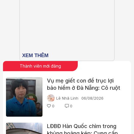
Thành viên mới đăng
Vụ mẹ giết con để trục lợi
bảo hiểm ở Đà Nẵng: Cô ruột
phát hiện dấu hiệu bất thường
Lê Nhã Linh
06/08/2026
0
0
LĐBĐ Hàn Quốc chìm trong
khủng hoảng kép: Cung cấp