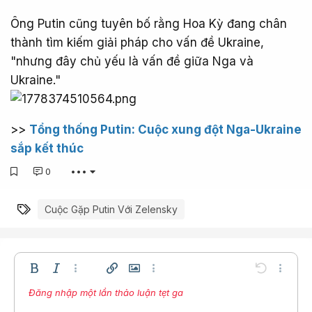
Ông Putin cũng tuyên bố rằng Hoa Kỳ đang chân
thành tìm kiếm giải pháp cho vấn đề Ukraine,
"nhưng đây chủ yếu là vấn đề giữa Nga và
Ukraine."
>>
Tổng thống Putin: Cuộc xung đột Nga-Ukraine
sắp kết thúc
0
•••
Từ khóa
Cuộc Gặp Putin Với Zelensky
Bold
In nghiêng
Thêm tùy chọn…
Chèn liên kết
Chèn hình ảnh
Thêm tùy chọn…
Undo
Thêm t
Đăng nhập một lần thảo luận tẹt ga
Căn trái
9
Lưu nháp
Danh sách có thứ tự
Normal
Arial
Kích thước
Compare
Redo
Mặt cười
Toggle BB code
Màu chữ
Trích dẫn
Xóa định dạng
Phông chữ
Media
Bản thảo
Danh sách
Insert table
Căn lề
Insert horizontal line
Paragraph format
Spoiler
Gạch ngang
Mã
Gạch chân
Inline spoiler
Inline code