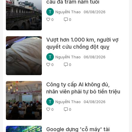
cầu đá trăm năm tuổi
NguyễN Thao
06/08/2026
0
0
Vượt hơn 1.000 km, người vợ
quyết cứu chồng đột quỵ
NguyễN Thao
06/08/2026
0
0
Công ty cấp AI không đủ,
nhân viên phải tự bỏ tiền triệu
mỗi tháng
NguyễN Thao
04/08/2026
0
0
Google dựng 'cỗ máy' tài