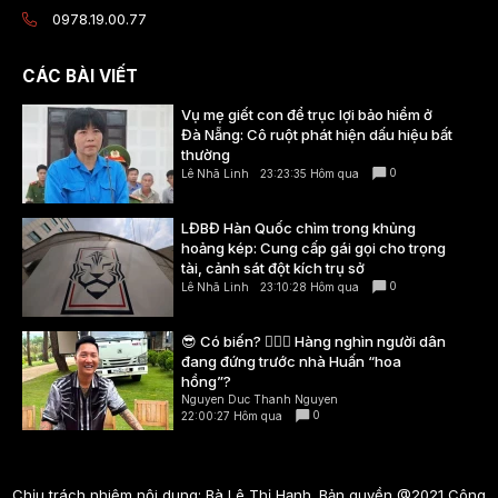
0978.19.00.77
CÁC BÀI VIẾT
Vụ mẹ giết con để trục lợi bảo hiểm ở
Đà Nẵng: Cô ruột phát hiện dấu hiệu bất
thường
0
Lê Nhã Linh
23:23:35 Hôm qua
LĐBĐ Hàn Quốc chìm trong khủng
hoảng kép: Cung cấp gái gọi cho trọng
tài, cảnh sát đột kích trụ sở
0
Lê Nhã Linh
23:10:28 Hôm qua
😎 Có biến? 👮🏻‍♂️ Hàng nghìn người dân
đang đứng trước nhà Huấn “hoa
hồng”?
Nguyen Duc Thanh Nguyen
0
22:00:27 Hôm qua
Chịu trách nhiệm nội dung: Bà Lê Thị Hạnh. Bản quyền @2021 Công