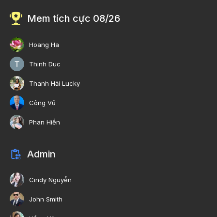
Mem tích cực 08/26
Hoang Ha
Thinh Duc
Thanh Hải Lucky
Công Vũ
Phan Hiền
Admin
Cindy Nguyễn
John Smith