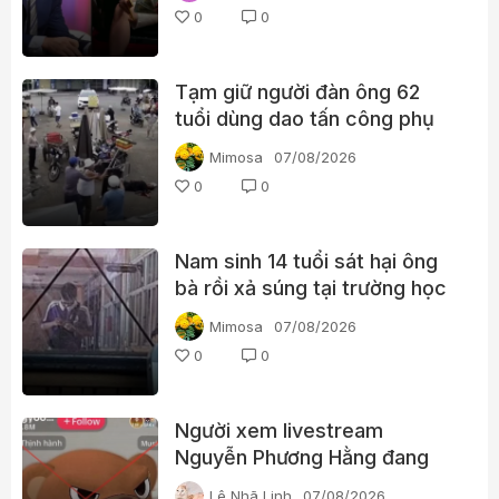
nào?
0
0
Tạm giữ người đàn ông 62
tuổi dùng dao tấn công phụ
nữ giữa chợ
Mimosa
07/08/2026
0
0
Nam sinh 14 tuổi sát hại ông
bà rồi xả súng tại trường học
Thái Lan
Mimosa
07/08/2026
0
0
Người xem livestream
Nguyễn Phương Hằng đang
tìm kiếm điều gì?
Lê Nhã Linh
07/08/2026