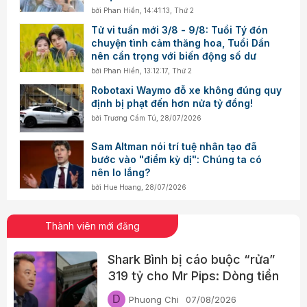
bởi
Phan Hiền
,
14:41:13, Thứ 2
Tử vi tuần mới 3/8 - 9/8: Tuổi Tý đón
chuyện tình cảm thăng hoa, Tuổi Dần
nên cẩn trọng với biến động số dư
bởi
Phan Hiền
,
13:12:17, Thứ 2
Robotaxi Waymo đỗ xe không đúng quy
định bị phạt đến hơn nửa tỷ đồng!
bởi
Trương Cẩm Tú
,
28/07/2026
Sam Altman nói trí tuệ nhân tạo đã
bước vào "điểm kỳ dị": Chúng ta có
nên lo lắng?
bởi
Hue Hoang
,
28/07/2026
Thành viên mới đăng
Shark Bình bị cáo buộc “rửa”
319 tỷ cho Mr Pips: Dòng tiền
đã đi qua Ngân Lượng như thế
D
Phuong Chi
07/08/2026