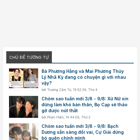
CHỦ ĐỀ TƯƠNG TỰ
Bà Phương Hằng và Mai Phương Thúy
Lý Nhã Kỳ đang có chuyện gì với nhau
vậy?
bởi
Trương Cẩm Tú
,
19:52:39, Thứ 4
Chòm sao tuần mới 3/8 - 9/8: Xử Nữ xin
đừng làm khó bản thân, Bọ Cạp sẽ tháo
gỡ được nút thắt
bởi
Phan Hiền
,
14:44:56, Thứ 2
Chòm sao tuần mới 3/8 - 9/8: Bạch
Dương sẵn sàng đổi vai, Cự Giải đừng
bỏ quên chính mình