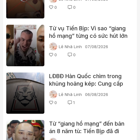
0
0
Từ vụ Tiến Bịp: Vì sao “giang
hồ mạng” từng có sức hút lớn
với người xem?
Lê Nhã Linh
07/08/2026
0
0
LĐBĐ Hàn Quốc chìm trong
khủng hoảng kép: Cung cấp
gái gọi cho trọng tài, cảnh sát
Lê Nhã Linh
06/08/2026
đột kích trụ sở
0
1
Từ “giang hồ mạng” đến bản
án 8 năm tù: Tiến Bịp đã đi
qua những gì?