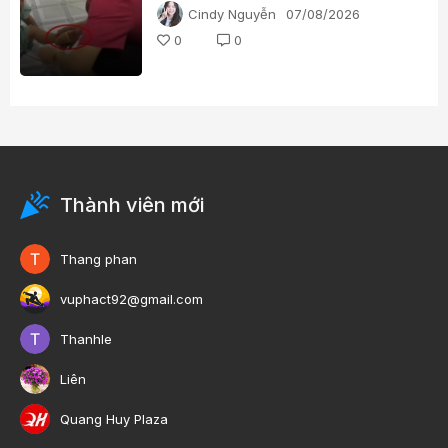
tố bạo hành trẻ
Cindy Nguyễn
07/08/2026
0
0
Thành viên mới
Thang phan
vuphact92@gmail.com
Thanhle
Liên
Quang Huy Plaza