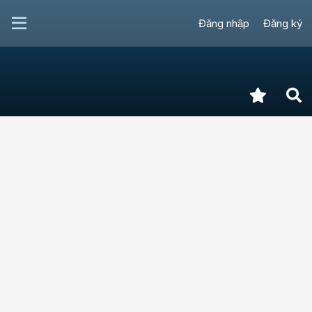
Đăng nhập
Đăng ký
Cập nhật tri thức
DIỄN ĐÀN HOMEVN
So sánh tuổi thọ TV Mini-LED và
OLED: Lựa chọn nào dùng được
lâu hơn?
Cao Tùng
+Theo dõi
14/06/2026
Phản hồi:
0