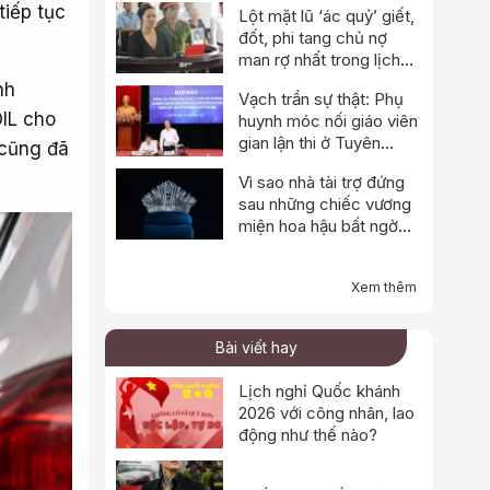
tiếp tục
Lột mặt lũ ‘ác quỷ’ giết,
đốt, phi tang chủ nợ
man rợ nhất trong lịch
sử
nh
Vạch trần sự thật: Phụ
IL cho
huynh móc nối giáo viên
gian lận thi ở Tuyên
 cũng đã
Quang
Vì sao nhà tài trợ đứng
sau những chiếc vương
miện hoa hậu bất ngờ
thông báo dừng hoạt
động?
Xem thêm
Bài viết hay
Lịch nghỉ Quốc khánh
2026 với công nhân, lao
động như thế nào?