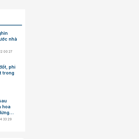
ghìn
rước nhà
22:00:27
đốt, phi
t trong
 sau
n hoa
dừng
14:33:29