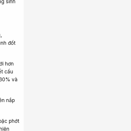
ng sinh
,
ình đốt
ới hơn
ết cấu
0-30% và
rên nắp
oặc phớt
 hiện