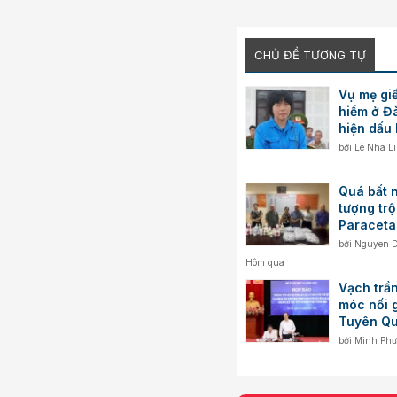
CHỦ ĐỀ TƯƠNG TỰ
Vụ mẹ giế
hiểm ở Đ
hiện dấu 
bởi
Lê Nhã L
Quá bất n
tượng tr
Paraceta
nổ chữa 
bởi
Nguyen 
Hôm qua
Vạch trần
móc nối g
Tuyên Q
bởi
Minh Ph