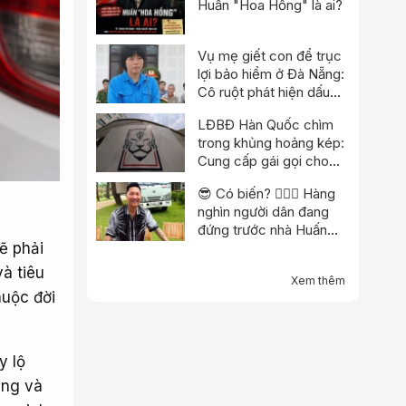
Huấn "Hoa Hồng" là ai?
Vụ mẹ giết con để trục
lợi bảo hiểm ở Đà Nẵng:
Cô ruột phát hiện dấu
hiệu bất thường
LĐBĐ Hàn Quốc chìm
trong khủng hoảng kép:
Cung cấp gái gọi cho
trọng tài, cảnh sát đột
😎 Có biến? 👮🏻‍♂️ Hàng
kích trụ sở
nghìn người dân đang
đứng trước nhà Huấn
ẽ phải
“hoa hồng”?
à tiêu
Xem thêm
huộc đời
y lộ
êng và