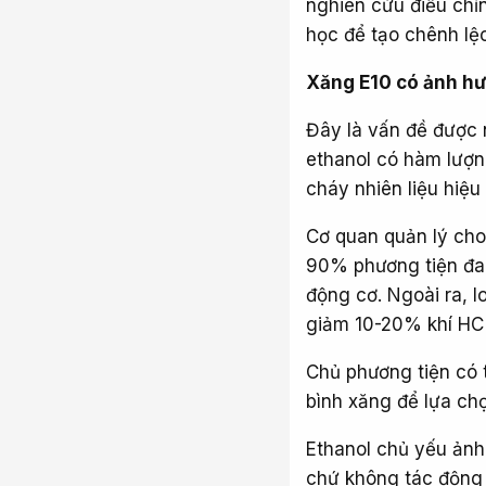
nghiên cứu điều chỉn
học để tạo chênh lệ
Xăng E10 có ảnh h
Đây là vấn đề được
ethanol có hàm lượn
cháy nhiên liệu hiệu
Cơ quan quản lý cho
90% phương tiện đan
động cơ. Ngoài ra, 
giảm 10-20% khí HC
Chủ phương tiện có 
bình xăng để lựa chọ
Ethanol chủ yếu ảnh 
chứ không tác động t