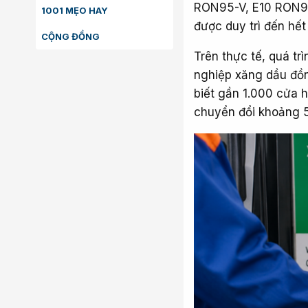
RON95-V, E10 RON95-
1001 MẸO HAY
được duy trì đến hế
CỘNG ĐỒNG
Trên thực tế, quá tr
nghiệp xăng dầu đồ
biết gần 1.000 cửa h
chuyển đổi khoảng 5