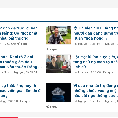
t con để trục lợi bảo
😎 Có biến? 👮🏻‍♂️ Hàng n
à Nẵng: Cô ruột phát
người dân đang đứng t
hiệu bất thường
Huấn “hoa hồng”?
inh
,
23:23:35 Hôm qua
bởi
Nguyen Duc Thanh Nguyen
,
Hôm qua
hân! Khởi tố 2 đối
Lột mặt lũ ‘ác quỷ’ giết, 
ộn thuốc giảm đau
tang chủ nợ man rợ nhấ
mol vào thuốc Đông y,
lịch sử
bách bệnh
Duc Thanh Nguyen
,
19:55:34
bởi
Mimosa
,
17:24:08 Hôm qua
 sự thật: Phụ huynh
Vì sao nhà tài trợ đứng
iáo viên gian lận thi ở
những chiếc vương miệ
uang
hậu bất ngờ thông báo 
hoạt động?
ương
,
17:08:58 Hôm qua
bởi
Nguyen Duc Thanh Nguyen
,
Hôm qua