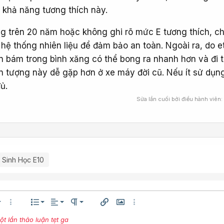
 khả năng tương thích này.
g trên 20 năm hoặc không ghi rõ mức E tương thích, c
 hệ thống nhiên liệu để đảm bảo an toàn. Ngoài ra, do e
ặn bám trong bình xăng có thể bong ra nhanh hơn và đi 
ện tượng này dễ gặp hơn ở xe máy đời cũ. Nếu ít sử dụn
ủ.
Sửa lần cuối bởi điều hành viên:
 Sinh Học E10
Căn trái
Normal
Danh sách có thứ tự
êng
h thước
Thêm tùy chọn…
Danh sách
Căn lề
Paragraph format
Chèn liên kết
Chèn hình ảnh
Thêm tùy chọn…
Căn giữa
 lần thảo luận tẹt ga
Danh sách không có thứ tự
Arial
ện
ữ
ng chữ
Gạch ngang
Gạch chân
Inline code
Inline spoiler
Compare
Mặt cười
Media
Trích dẫn
Insert table
Insert horizontal lin
Spoiler
Mã
Redo
Xó