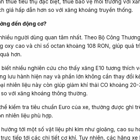
h thuế tiêu thụ đặc biệt, thuế bảo vệ môi trường với xă
ch giá hấp dẫn hơn so với xăng khoáng truyền thống.
ưởng đến động cơ?
 nhiều người dùng quan tâm nhất. Theo Bộ Công Thương
g oxy cao và chỉ số octan khoảng 108 RON, giúp quá tr
 quả hơn.
 biết nhiều nghiên cứu cho thấy xăng E10 tương thích v
g lưu hành hiện nay và phần lớn không cần thay đổi k
loại nhiên liệu này còn giúp giảm khí thải CO khoảng 2
 so với xăng khoáng thông thường.
thể kiểm tra tiêu chuẩn Euro của xe, thường được ghi t
n nhiên liệu phù hợp.
hưởng tới một số vật liệu phi kim như gioăng, cao su h
rực tiếp tới các chi tiết cơ khí. Tuy nhiên, các hãng xe