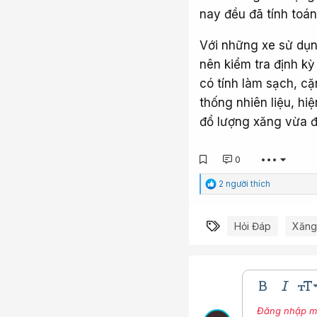
nay đều đã tính toán
Với những xe sử dụn
nên kiểm tra định kỳ
có tính làm sạch, c
thống nhiên liệu, hi
đổ lượng xăng vừa đ
0
•••
C
2 người thích
ả
m
x
Từ khóa
Hỏi Đáp
Xăng
ú
c
:
9
Bold
In nghi
Kíc
10
Đăng nhập một
Nhúng thư vi
Màu ch
Phô