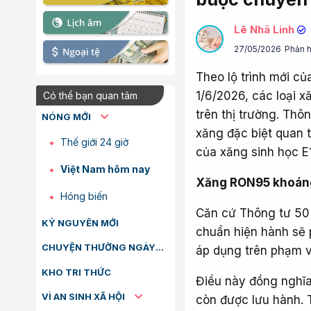
Lê Nhã Linh
27/05/2026
Phản h
Theo lộ trình mới c
1/6/2026, các loại 
Có thể bạn quan tâm
trên thị trường. Thô
NÓNG MỚI
xăng đặc biệt quan t
Thế giới 24 giờ
của xăng sinh học E
Việt Nam hôm nay
Xăng RON95 khoáng 
Hóng biến
Căn cứ Thông tư 50 
KỶ NGUYÊN MỚI
chuẩn hiện hành sẽ 
CHUYỆN THƯỜNG NGÀY
áp dụng trên phạm v
KHO TRI THỨC
Điều này đồng nghĩ
VÌ AN SINH XÃ HỘI
còn được lưu hành. 