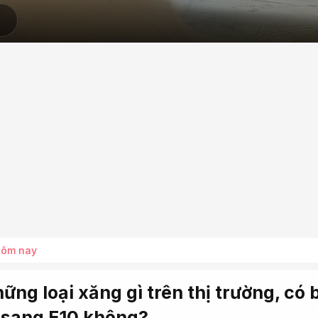
hôm nay
hững loại xăng gì trên thị trường, có 
 sang E10 không?