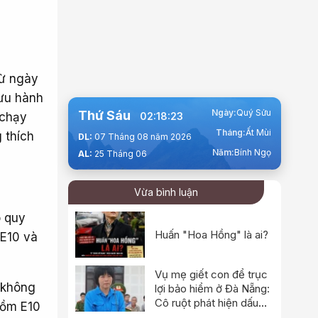
từ ngày
lưu hành
Ngày:
Quý Sửu
Thứ Sáu
 chạy
02:18:24
Tháng:
Ất Mùi
 thích
DL:
07 Tháng 08 năm 2026
Năm:
Bính Ngọ
AL:
25 Tháng 06
Vừa bình luận
o quy
Huấn "Hoa Hồng" là ai?
 E10 và
Vụ mẹ giết con để trục
 không
lợi bảo hiểm ở Đà Nẵng:
Cô ruột phát hiện dấu
gồm E10
hiệu bất thường