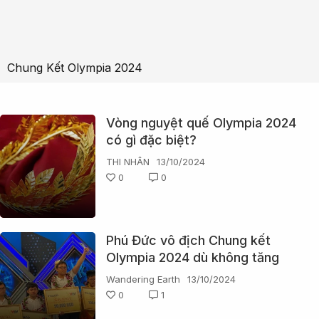
Chung Kết Olympia 2024
Vòng nguyệt quế Olympia 2024
có gì đặc biệt?
THI NHÂN
13/10/2024
0
0
Phú Đức vô địch Chung kết
Olympia 2024 dù không tăng
được điểm nào ở vòng Về đích
Wandering Earth
13/10/2024
và hơn Á quân chỉ 5 điểm
0
1