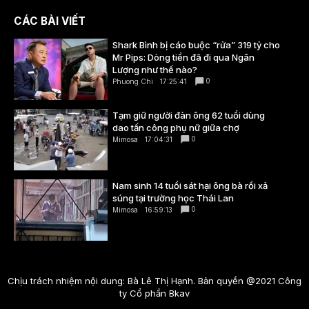
CÁC BÀI VIẾT
Shark Bình bị cáo buộc “rửa” 319 tỷ cho
Mr Pips: Dòng tiền đã đi qua Ngân
Lượng như thế nào?
0
Phuong Chi
17:25:41
Tạm giữ người đàn ông 62 tuổi dùng
dao tấn công phụ nữ giữa chợ
0
Mimosa
17:04:31
Nam sinh 14 tuổi sát hại ông bà rồi xả
súng tại trường học Thái Lan
0
Mimosa
16:59:13
Chịu trách nhiệm nội dung: Bà Lê Thị Hạnh. Bản quyền @2021 Công
ty Cổ phần Bkav