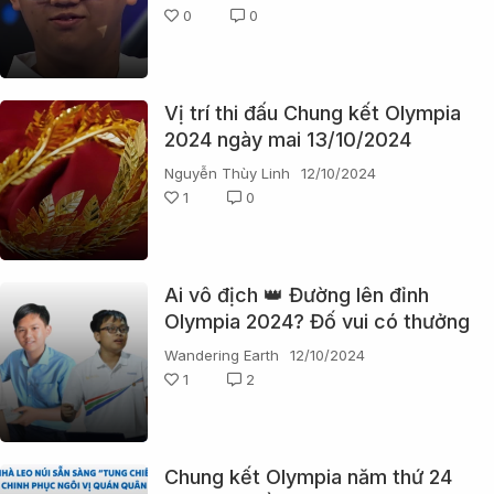
0
0
Vị trí thi đấu Chung kết Olympia
2024 ngày mai 13/10/2024
Nguyễn Thùy Linh
12/10/2024
1
0
Ai vô địch 👑 Đường lên đỉnh
Olympia 2024? Đố vui có thưởng
nàooooooooooo
Wandering Earth
12/10/2024
1
2
Chung kết Olympia năm thứ 24