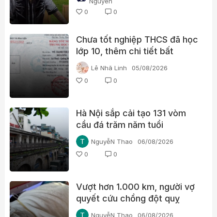
Nguyen
0
0
Chưa tốt nghiệp THCS đã học
lớp 10, thêm chi tiết bất
thường trong học bạ một lãnh
Lê Nhã Linh
05/08/2026
đạo xã ở Quảng Trị
0
0
Hà Nội sắp cải tạo 131 vòm
cầu đá trăm năm tuổi
NguyễN Thao
06/08/2026
0
0
Vượt hơn 1.000 km, người vợ
quyết cứu chồng đột quỵ
NguyễN Thao
06/08/2026