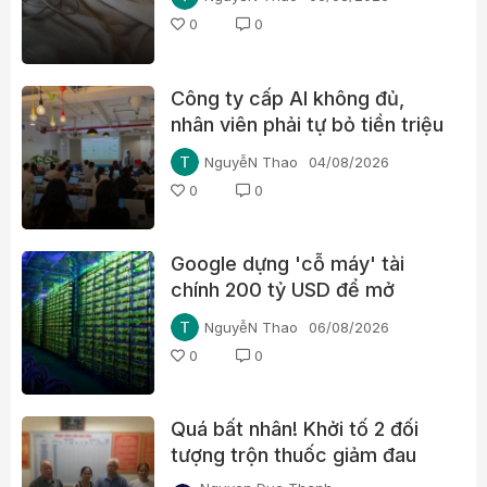
0
0
Công ty cấp AI không đủ,
nhân viên phải tự bỏ tiền triệu
mỗi tháng
NguyễN Thao
04/08/2026
0
0
Google dựng 'cỗ máy' tài
chính 200 tỷ USD để mở
đường cho chip AI, thách
NguyễN Thao
06/08/2026
thức Nvidia
0
0
Quá bất nhân! Khởi tố 2 đối
tượng trộn thuốc giảm đau
Paracetamol vào thuốc Đông