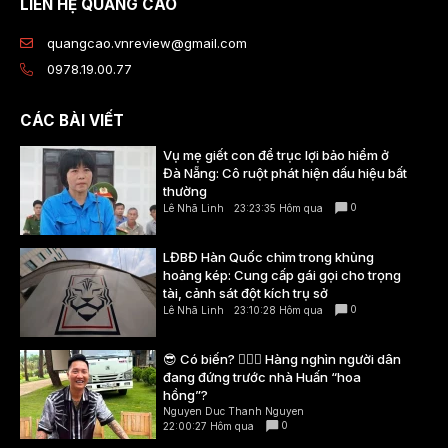
LIÊN HỆ QUẢNG CÁO
quangcao.vnreview@gmail.com
0978.19.00.77
CÁC BÀI VIẾT
Vụ mẹ giết con để trục lợi bảo hiểm ở
Đà Nẵng: Cô ruột phát hiện dấu hiệu bất
thường
0
Lê Nhã Linh
23:23:35 Hôm qua
LĐBĐ Hàn Quốc chìm trong khủng
hoảng kép: Cung cấp gái gọi cho trọng
tài, cảnh sát đột kích trụ sở
0
Lê Nhã Linh
23:10:28 Hôm qua
😎 Có biến? 👮🏻‍♂️ Hàng nghìn người dân
đang đứng trước nhà Huấn “hoa
hồng”?
Nguyen Duc Thanh Nguyen
0
22:00:27 Hôm qua