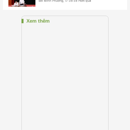
bởi
Minh Phương
,
17:08:58 Hôm qua