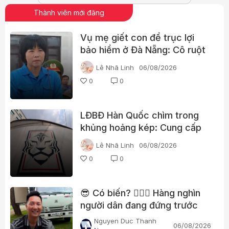
Thành viên mới đăng
Vụ mẹ giết con để trục lợi
bảo hiểm ở Đà Nẵng: Cô ruột
phát hiện dấu hiệu bất thường
Lê Nhã Linh
06/08/2026
0
0
LĐBĐ Hàn Quốc chìm trong
khủng hoảng kép: Cung cấp
gái gọi cho trọng tài, cảnh sát
Lê Nhã Linh
06/08/2026
đột kích trụ sở
0
0
😎 Có biến? 👮🏻‍♂️ Hàng nghìn
người dân đang đứng trước
nhà Huấn “hoa hồng”?
Nguyen Duc Thanh
06/08/2026