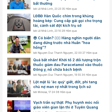
bất thường
bởi
Lê Nhã Linh
,
23:23:35 Hôm qua
LĐBĐ Hàn Quốc chìm trong khủng
hoảng kép: Cung cấp gái gọi cho trọng
tài, cảnh sát đột kích trụ sở
bởi
Lê Nhã Linh
,
23:10:28 Hôm qua
😎 Có biến? 👮🏻‍♂️ Hàng nghìn người dân
đang đứng trước nhà Huấn “hoa
hồng”?
bởi
Nguyen Duc Thanh Nguyen
,
22:00:27 Hôm qua
Quá bất nhân! Khởi tố 2 đối tượng trộn
thuốc giảm đau Paracetamol vào thuốc
Đông y, nổ chữa bách bệnh
bởi
Nguyen Duc Thanh Nguyen
,
19:55:34 Hôm qua
Lột mặt lũ ‘ác quỷ’ giết, đốt, phi tang
chủ nợ man rợ nhất trong lịch sử
bởi
Mimosa
,
17:24:08 Hôm qua
Vạch trần sự thật: Phụ huynh móc nối
giáo viên gian lận thi ở Tuyên Quang