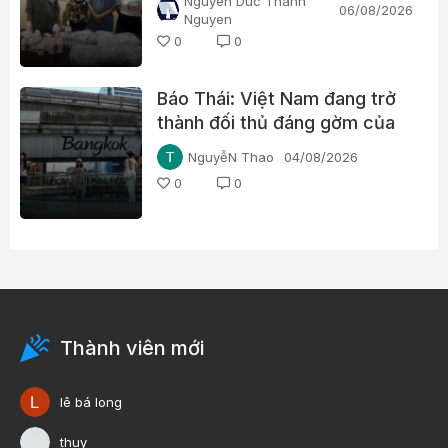
Nguyen Duc Thanh
06/08/2026
y, nổ chữa bách bệnh
Nguyen
0
0
Báo Thái: Việt Nam đang trở
thành đối thủ đáng gờm của
du lịch Thái Lan
NguyễN Thao
04/08/2026
0
0
Thành viên mới
lê bá long
thuy