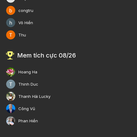
congtru
Võ Hiền
Thu
Mem tích cực 08/26
Hoang Ha
Thinh Duc
Thanh Hải Lucky
Công Vũ
Phan Hiền