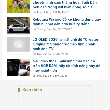
chuyện tình cảm thăng hoa, Tuổi Dần
nên cẩn trọng với biến động số dư
bởi
Phan Hiền
,
13:12:17, Thứ 2
Robotaxi Waymo đỗ xe không đúng quy
định bị phạt đến hơn nửa tỷ đồng!
bởi
Trương Cẩm Tú
,
28/07/2026
LG OLED 2026 ra mắt chế độ "Creator
Original": Studio trực tiếp tinh chỉnh
hình ảnh TV
bởi
Màu của em
,
28/07/2026
Nếu điện thoại Samsung của bạn có
trên 8GB RAM, hãy tắt tính năng này để
máy mượt hơn
bởi
Màu của em
,
28/07/2026