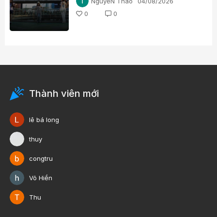
NguyễN Thao
04/08/2026
0
0
Thành viên mới
lê bá long
thuy
congtru
Võ Hiền
Thu