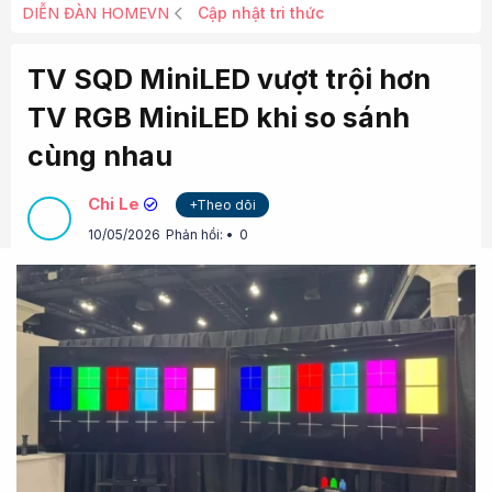
DIỄN ĐÀN HOMEVN
Cập nhật tri thức
TV SQD MiniLED vượt trội hơn
TV RGB MiniLED khi so sánh
cùng nhau
Chi Le
+Theo dõi
10/05/2026
Phản hồi:
0