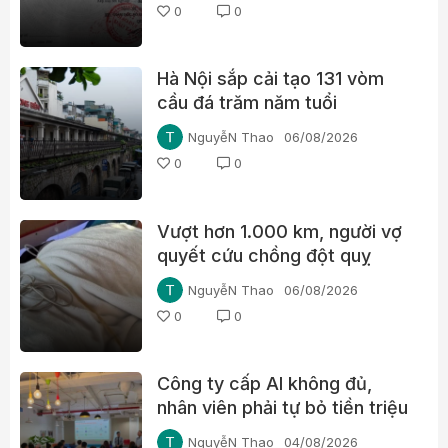
0
0
Hà Nội sắp cải tạo 131 vòm
cầu đá trăm năm tuổi
NguyễN Thao
06/08/2026
0
0
Vượt hơn 1.000 km, người vợ
quyết cứu chồng đột quỵ
NguyễN Thao
06/08/2026
0
0
Công ty cấp AI không đủ,
nhân viên phải tự bỏ tiền triệu
mỗi tháng
NguyễN Thao
04/08/2026