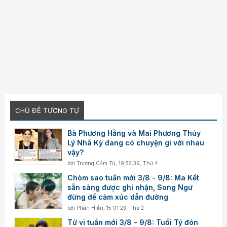
CHỦ ĐỀ TƯƠNG TỰ
Bà Phương Hằng và Mai Phương Thúy
Lý Nhã Kỳ đang có chuyện gì với nhau
vậy?
bởi
Trương Cẩm Tú
,
19:52:39, Thứ 4
Chòm sao tuần mới 3/8 - 9/8: Ma Kết
sẵn sàng được ghi nhận, Song Ngư
đừng để cảm xúc dẫn đường
bởi
Phan Hiền
,
15:01:23, Thứ 2
Tử vi tuần mới 3/8 - 9/8: Tuổi Tý đón