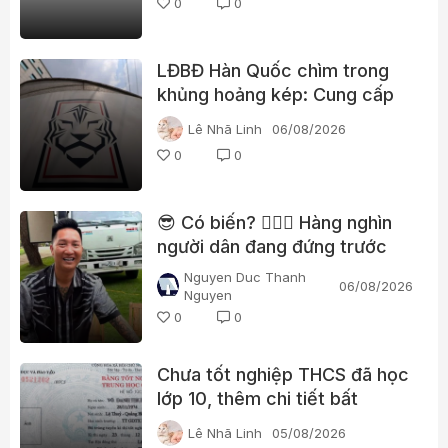
0
0
LĐBĐ Hàn Quốc chìm trong
khủng hoảng kép: Cung cấp
gái gọi cho trọng tài, cảnh sát
Lê Nhã Linh
06/08/2026
đột kích trụ sở
0
0
😎 Có biến? 👮🏻‍♂️ Hàng nghìn
người dân đang đứng trước
nhà Huấn “hoa hồng”?
Nguyen Duc Thanh
06/08/2026
Nguyen
0
0
Chưa tốt nghiệp THCS đã học
lớp 10, thêm chi tiết bất
thường trong học bạ một lãnh
Lê Nhã Linh
05/08/2026
đạo xã ở Quảng Trị