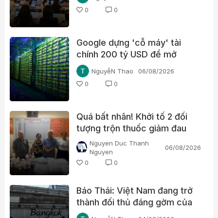
0
0
Google dựng 'cỗ máy' tài
chính 200 tỷ USD để mở
đường cho chip AI, thách
NguyễN Thao
06/08/2026
thức Nvidia
0
0
Quá bất nhân! Khởi tố 2 đối
tượng trộn thuốc giảm đau
Paracetamol vào thuốc Đông
Nguyen Duc Thanh
06/08/2026
y, nổ chữa bách bệnh
Nguyen
0
0
Báo Thái: Việt Nam đang trở
thành đối thủ đáng gờm của
du lịch Thái Lan