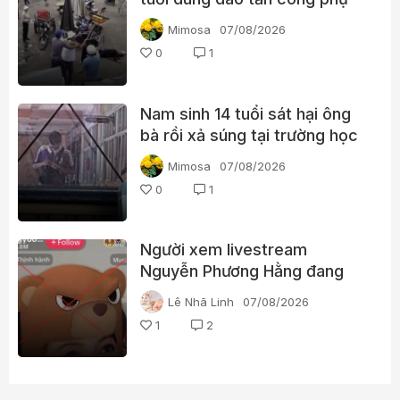
nữ giữa chợ
Mimosa
07/08/2026
0
1
Nam sinh 14 tuổi sát hại ông
bà rồi xả súng tại trường học
Thái Lan
Mimosa
07/08/2026
0
1
Người xem livestream
Nguyễn Phương Hằng đang
tìm kiếm điều gì?
Lê Nhã Linh
07/08/2026
1
2