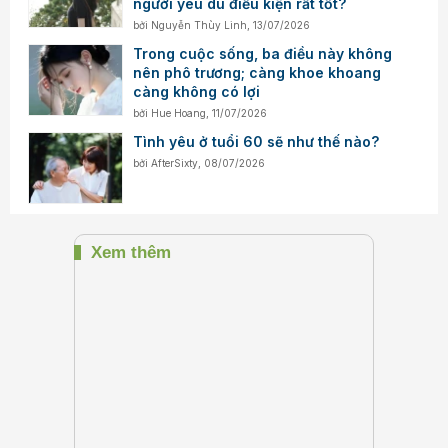
người yêu dù điều kiện rất tốt?
bởi
Nguyễn Thùy Linh
,
13/07/2026
Trong cuộc sống, ba điều này không
nên phô trương; càng khoe khoang
càng không có lợi
bởi
Hue Hoang
,
11/07/2026
Tình yêu ở tuổi 60 sẽ như thế nào?
bởi
AfterSixty
,
08/07/2026