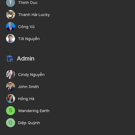
Thinh Duc
Thanh Hải Lucky
Công Vũ
Tới Nguyễn
Admin
Cindy Nguyễn
John Smith
Hồng Hà
S
Wandering Earth
Q
Diệp Quỳnh