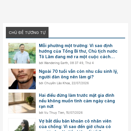
CHỦ ĐỀ TƯƠNG TỰ
Mỗi phường một trường: Vì sao định
hướng của Tổng Bí thư, Chủ tịch nước
Tô Lâm đang mở ra một cuộc cách
mạng quản trị giáo dục?
bởi
Wandering Earth
,
08:37:49, Thứ 4
Ngoài 70 tuổi vẫn còn nhu cầu sinh lý,
người đàn ông nên làm gì?
bởi
Chuyên Lão Khoa
,
22/07/2026
Hai điều đừng làm trước mặt gia đình
nếu không muốn tình cảm ngày càng
rạn nứt
bởi
Vu Thuy Tien
,
15/07/2026
Vợ bắt đầu băn khoăn cô nhân viên
của chồng: Vì sao đến giờ chưa có