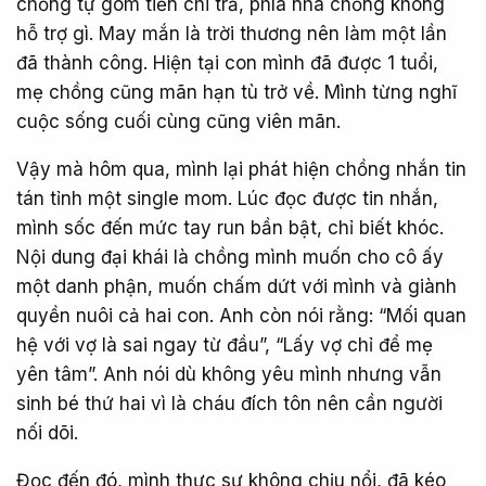
chồng tự gom tiền chi trả, phía nhà chồng không
hỗ trợ gì. May mắn là trời thương nên làm một lần
đã thành công. Hiện tại con mình đã được 1 tuổi,
mẹ chồng cũng mãn hạn tù trở về. Mình từng nghĩ
cuộc sống cuối cùng cũng viên mãn.
Vậy mà hôm qua, mình lại phát hiện chồng nhắn tin
tán tỉnh một single mom. Lúc đọc được tin nhắn,
mình sốc đến mức tay run bần bật, chỉ biết khóc.
Nội dung đại khái là chồng mình muốn cho cô ấy
một danh phận, muốn chấm dứt với mình và giành
quyền nuôi cả hai con. Anh còn nói rằng: “Mối quan
hệ với vợ là sai ngay từ đầu”, “Lấy vợ chỉ để mẹ
yên tâm”. Anh nói dù không yêu mình nhưng vẫn
sinh bé thứ hai vì là cháu đích tôn nên cần người
nối dõi.
Đọc đến đó, mình thực sự không chịu nổi, đã kéo