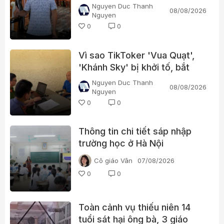
Nguyen Duc Thanh
08/08/2026
Nguyen
0
0
Vì sao TikToker 'Vua Quạt',
'Khánh Sky' bị khởi tố, bắt
tạm giam?
Nguyen Duc Thanh
08/08/2026
Nguyen
0
0
Thông tin chi tiết sáp nhập
trường học ở Hà Nội
Cô giáo Vân
07/08/2026
0
0
Toàn cảnh vụ thiếu niên 14
tuổi sát hại ông bà, 3 giáo