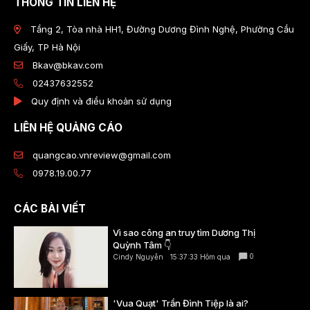
THÔNG TIN LIÊN HỆ
Tầng 2, Tòa nhà HH1, Đường Dương Đình Nghệ, Phường Cầu
Giấy, TP Hà Nội
Bkav@bkav.com
02437632552
Quy định và điều khoản sử dụng
LIÊN HỆ QUẢNG CÁO
quangcao.vnreview@gmail.com
0978.19.00.77
CÁC BÀI VIẾT
Vì sao công an truy tìm Dương Thị
Quỳnh Tâm 👇
0
Cindy Nguyễn
15:37:33 Hôm qua
'Vua Quạt' Trần Đình Tiệp là ai?