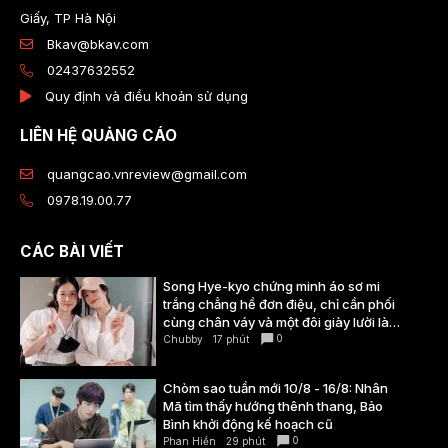
Giấy, TP Hà Nội
Bkav@bkav.com
02437632552
Quy định và điều khoản sử dụng
LIÊN HỆ QUẢNG CÁO
quangcao.vnreview@gmail.com
0978.19.00.77
CÁC BÀI VIẾT
Song Hye-kyo chứng minh áo sơ mi
trắng chẳng hề đơn điệu, chỉ cần phối
cùng chân váy và một đôi giày lười là
đã đủ thanh lịch, sành điệu
0
Chubby
17 phút
Chòm sao tuần mới 10/8 - 16/8: Nhân
Mã tìm thấy hướng thênh thang, Bảo
Bình khởi động kế hoạch cũ
0
Phan Hiền
29 phút