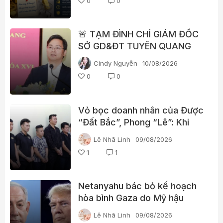
0
0
🚨 TẠM ĐÌNH CHỈ GIÁM ĐỐC
SỞ GD&ĐT TUYÊN QUANG
Cindy Nguyễn
10/08/2026
0
0
Vỏ bọc doanh nhân của Được
“Đất Bắc”, Phong “Lê”: Khi
doanh nghiệp trở thành “áo
Lê Nhã Linh
09/08/2026
giáp” cho đường dây đòi nợ
1
1
thuê
Netanyahu bác bỏ kế hoạch
hòa bình Gaza do Mỹ hậu
thuẫn, tuyên bố Israel chưa
Lê Nhã Linh
09/08/2026
rút quân nếu Hamas chưa giải