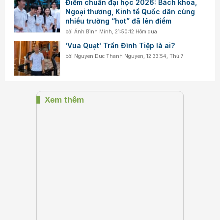
Điểm chuẩn đại học 2026: Bách khoa,
Ngoại thương, Kinh tế Quốc dân cùng
nhiều trường “hot” đã lên điểm
bởi
Ánh Bình Minh
,
21:50:12 Hôm qua
'Vua Quạt' Trần Đình Tiệp là ai?
bởi
Nguyen Duc Thanh Nguyen
,
12:33:54, Thứ 7