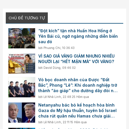
CHỦ ĐỀ TƯƠNG TỰ
“Đột kích” tận nhà Huấn Hoa Hồng ở
Yên Bái cũ, ngỡ ngàng những diễn biến
sau đó
bởi
Phuong Chi
,
10:36:43
VÌ SAO GIÁ VÀNG GIẢM NHƯNG NHIỀU
NGƯỜI LẠI “HẾT MẶN MÀ” VỚI VÀNG?
bởi
David Dũng
,
09:46:02
Vỏ bọc doanh nhân của Được “Đất
Bắc”, Phong “Lê”: Khi doanh nghiệp trở
thành “áo giáp” cho đường dây đòi nợ
thuê
bởi
Lê Nhã Linh
,
22:48:25 Hôm qua
Netanyahu bác bỏ kế hoạch hòa bình
Gaza do Mỹ hậu thuẫn, tuyên bố Israel
chưa rút quân nếu Hamas chưa giải
giáp
bởi
Lê Nhã Linh
,
22:11:15 Hôm qua