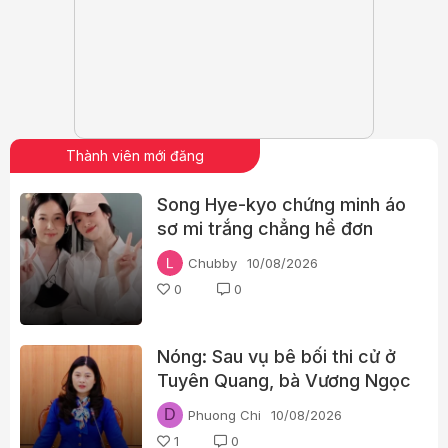
Thành viên mới đăng
Song Hye-kyo chứng minh áo
sơ mi trắng chẳng hề đơn
điệu, chỉ cần phối cùng chân
Chubby
10/08/2026
váy và một đôi giày lười là đã
0
0
đủ thanh lịch, sành điệu
Nóng: Sau vụ bê bối thi cử ở
Tuyên Quang, bà Vương Ngọc
Hà thôi phụ trách lĩnh vực
D
Phuong Chi
10/08/2026
giáo dục
1
0