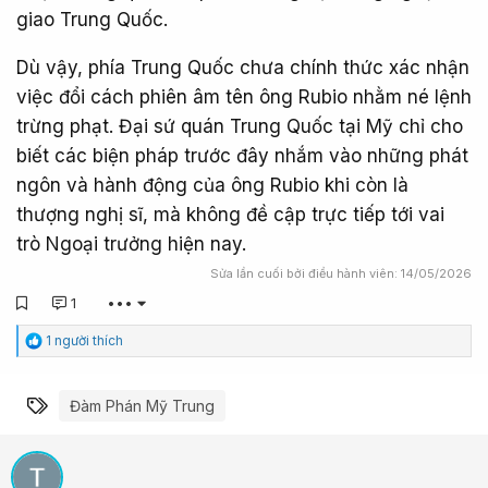
giao Trung Quốc.
Dù vậy, phía Trung Quốc chưa chính thức xác nhận
việc đổi cách phiên âm tên ông Rubio nhằm né lệnh
trừng phạt. Đại sứ quán Trung Quốc tại Mỹ chỉ cho
biết các biện pháp trước đây nhắm vào những phát
ngôn và hành động của ông Rubio khi còn là
thượng nghị sĩ, mà không đề cập trực tiếp tới vai
trò Ngoại trưởng hiện nay.
Sửa lần cuối bởi điều hành viên:
14/05/2026
1
•••
C
1 người thích
ả
m
x
Từ khóa
Đàm Phán Mỹ Trung
ú
c
: