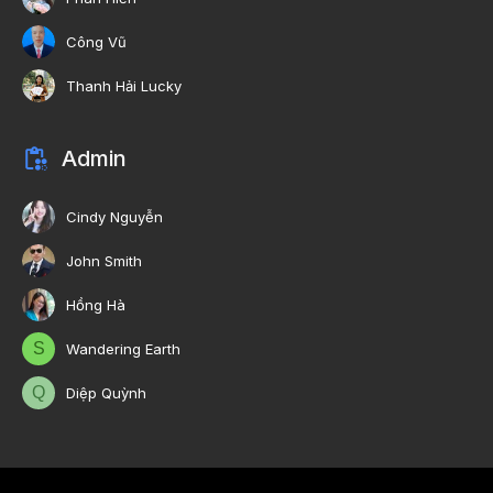
Công Vũ
Thanh Hải Lucky
Admin
Cindy Nguyễn
John Smith
Hồng Hà
S
Wandering Earth
Q
Diệp Quỳnh