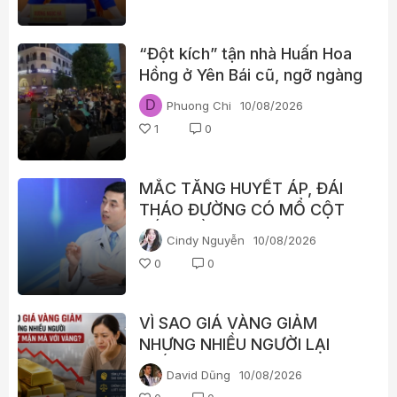
“Đột kích” tận nhà Huấn Hoa
Hồng ở Yên Bái cũ, ngỡ ngàng
những diễn biến sau đó
D
Phuong Chi
10/08/2026
1
0
MẮC TĂNG HUYẾT ÁP, ĐÁI
THÁO ĐƯỜNG CÓ MỔ CỘT
SỐNG BẰNG ROBOT ĐƯỢC
Cindy Nguyễn
10/08/2026
KHÔNG?
0
0
VÌ SAO GIÁ VÀNG GIẢM
NHƯNG NHIỀU NGƯỜI LẠI
“HẾT MẶN MÀ” VỚI VÀNG?
David Dũng
10/08/2026