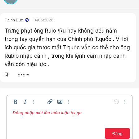
Thinh Duc
14/05/2026
Trừng phạt ông Ruio /Ru hay không đều nằm
trong tay quyền hạn của Chính phủ T.quốc . Vì lợi
ích quốc gia trước mắt T.quốc vẫn có thể cho ông
Rubio nhập cảnh , trong khi lệnh cấm nhập cảnh
vẫn còn hiệu lực .
•••
Bold
In nghiêng
Thêm tùy chọn…
Chèn liên kết
Chèn hình ảnh
Thêm tùy chọn…
Undo
Thêm t
Đăng nhập một lần thảo luận tẹt ga
Căn trái
9
Lưu nháp
Danh sách có thứ tự
Normal
Arial
Kích thước
Compare
Redo
Mặt cười
Toggle BB code
Màu chữ
Trích dẫn
Xóa định dạng
Phông chữ
Media
Bản thảo
Danh sách
Insert table
Căn lề
Insert horizontal line
Paragraph format
Spoiler
Gạch ngang
Mã
Gạch chân
Inline spoiler
Inline code
10
Xóa bản thảo
Căn giữa
Book Antiqua
Danh sách không có thứ tự
12
Courier New
Căn phải
Đăng
Thụt lề