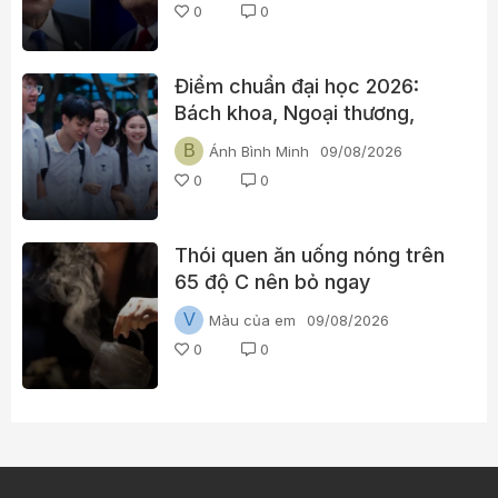
0
0
giáp
Điểm chuẩn đại học 2026:
Bách khoa, Ngoại thương,
Kinh tế Quốc dân cùng nhiều
B
Ánh Bình Minh
09/08/2026
trường “hot” đã lên điểm
0
0
Thói quen ăn uống nóng trên
65 độ C nên bỏ ngay
V
Màu của em
09/08/2026
0
0