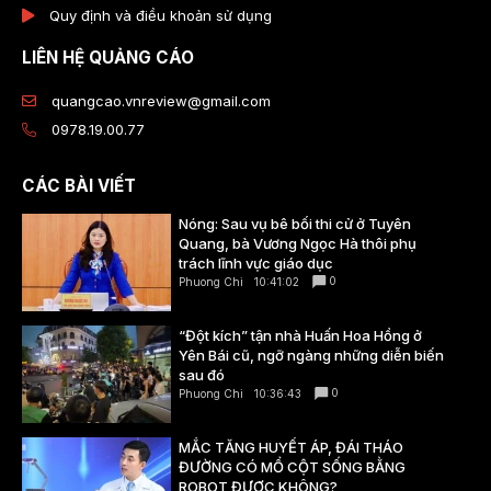
Quy định và điều khoản sử dụng
LIÊN HỆ QUẢNG CÁO
quangcao.vnreview@gmail.com
0978.19.00.77
CÁC BÀI VIẾT
Nóng: Sau vụ bê bối thi cử ở Tuyên
Quang, bà Vương Ngọc Hà thôi phụ
trách lĩnh vực giáo dục
0
Phuong Chi
10:41:02
“Đột kích” tận nhà Huấn Hoa Hồng ở
Yên Bái cũ, ngỡ ngàng những diễn biến
sau đó
0
Phuong Chi
10:36:43
MẮC TĂNG HUYẾT ÁP, ĐÁI THÁO
ĐƯỜNG CÓ MỔ CỘT SỐNG BẰNG
ROBOT ĐƯỢC KHÔNG?