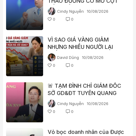
THÁO ĐƯỜNG CÓ MỔ CỘT
SỐNG BẰNG ROBOT ĐƯỢC
Cindy Nguyễn
10/08/2026
KHÔNG?
0
0
VÌ SAO GIÁ VÀNG GIẢM
NHƯNG NHIỀU NGƯỜI LẠI
“HẾT MẶN MÀ” VỚI VÀNG?
David Dũng
10/08/2026
0
0
🚨 TẠM ĐÌNH CHỈ GIÁM ĐỐC
SỞ GD&ĐT TUYÊN QUANG
Cindy Nguyễn
10/08/2026
0
0
Vỏ bọc doanh nhân của Được