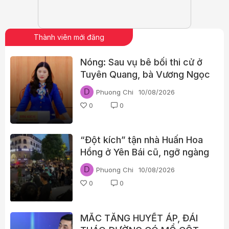
Thành viên mới đăng
Nóng: Sau vụ bê bối thi cử ở
Tuyên Quang, bà Vương Ngọc
Hà thôi phụ trách lĩnh vực
D
Phuong Chi
10/08/2026
giáo dục
0
0
“Đột kích” tận nhà Huấn Hoa
Hồng ở Yên Bái cũ, ngỡ ngàng
những diễn biến sau đó
D
Phuong Chi
10/08/2026
0
0
MẮC TĂNG HUYẾT ÁP, ĐÁI