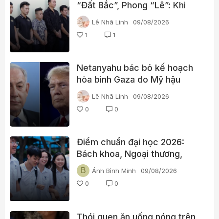
“Đất Bắc”, Phong “Lê”: Khi
doanh nghiệp trở thành “áo
Lê Nhã Linh
09/08/2026
giáp” cho đường dây đòi nợ
1
1
thuê
Netanyahu bác bỏ kế hoạch
hòa bình Gaza do Mỹ hậu
thuẫn, tuyên bố Israel chưa
Lê Nhã Linh
09/08/2026
rút quân nếu Hamas chưa giải
0
0
giáp
Điểm chuẩn đại học 2026:
Bách khoa, Ngoại thương,
Kinh tế Quốc dân cùng nhiều
B
Ánh Bình Minh
09/08/2026
trường “hot” đã lên điểm
0
0
Thói quen ăn uống nóng trên