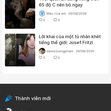
65 độ C nên bỏ ngay
V
Màu của em
09/08/2026
0
0
Lời khai của một tù nhân khét
tiếng thế giới: Josef Fritzl
david.tuongpham
09/08/2026
0
0
Thành viên mới