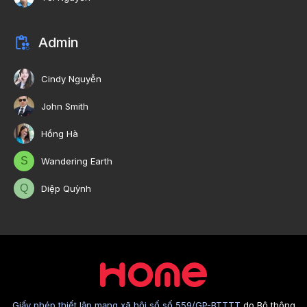
Admin
Cindy Nguyễn
John Smith
Hồng Hà
S
Wandering Earth
Q
Diệp Quỳnh
Giấy phép thiết lập mạng xã hội số số 559/GP-BTTTT
do Bộ thông