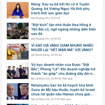
Nóng: Sau vụ bê bối thi cử ở Tuyên
Quang, bà Vương Ngọc Hà thôi phụ
trách lĩnh vực giáo dục
bởi
Phuong Chi
,
10:41:02
“Đột kích” tận nhà Huấn Hoa Hồng ở
Yên Bái cũ, ngỡ ngàng những diễn biến
sau đó
bởi
Phuong Chi
,
10:36:43
VÌ SAO GIÁ VÀNG GIẢM NHƯNG NHIỀU
NGƯỜI LẠI “HẾT MẶN MÀ” VỚI VÀNG?
bởi
David Dũng
,
09:46:02
Vỏ bọc doanh nhân của Được “Đất
Bắc”, Phong “Lê”: Khi doanh nghiệp trở
thành “áo giáp” cho đường dây đòi nợ
thuê
bởi
Lê Nhã Linh
,
22:48:25 Hôm qua
Netanyahu bác bỏ kế hoạch hòa bình
Gaza do Mỹ hậu thuẫn, tuyên bố Israel
chưa rút quân nếu Hamas chưa giải
giáp
bởi
Lê Nhã Linh
,
22:11:15 Hôm qua