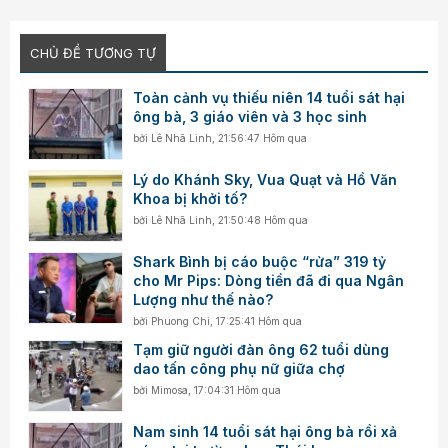
CHỦ ĐỀ TƯƠNG TỰ
Toàn cảnh vụ thiếu niên 14 tuổi sát hại
ông bà, 3 giáo viên và 3 học sinh
bởi
Lê Nhã Linh
,
21:56:47 Hôm qua
Lý do Khánh Sky, Vua Quạt và Hồ Văn
Khoa bị khởi tố?
bởi
Lê Nhã Linh
,
21:50:48 Hôm qua
Shark Bình bị cáo buộc “rửa” 319 tỷ
cho Mr Pips: Dòng tiền đã đi qua Ngân
Lượng như thế nào?
bởi
Phuong Chi
,
17:25:41 Hôm qua
Tạm giữ người đàn ông 62 tuổi dùng
dao tấn công phụ nữ giữa chợ
bởi
Mimosa
,
17:04:31 Hôm qua
Nam sinh 14 tuổi sát hại ông bà rồi xả