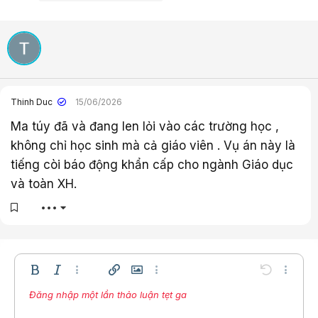
c
:
Thinh Duc
15/06/2026
Ma túy đã và đang len lỏi vào các trường học ,
không chỉ học sinh mà cả giáo viên . Vụ án này là
tiếng còi báo động khẩn cấp cho ngành Giáo dục
và toàn XH.
•••
Bold
In nghiêng
Thêm tùy chọn…
Chèn liên kết
Chèn hình ảnh
Thêm tùy chọn…
Undo
Thêm t
Đăng nhập một lần thảo luận tẹt ga
Căn trái
9
Lưu nháp
Danh sách có thứ tự
Normal
Arial
Kích thước
Compare
Redo
Mặt cười
Toggle BB code
Màu chữ
Trích dẫn
Xóa định dạng
Phông chữ
Media
Bản thảo
Danh sách
Insert table
Căn lề
Insert horizontal line
Paragraph format
Spoiler
Gạch ngang
Mã
Gạch chân
Inline spoiler
Inline code