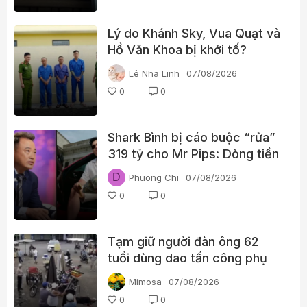
Lý do Khánh Sky, Vua Quạt và
Hồ Văn Khoa bị khởi tố?
Lê Nhã Linh
07/08/2026
0
0
Shark Bình bị cáo buộc “rửa”
319 tỷ cho Mr Pips: Dòng tiền
đã đi qua Ngân Lượng như thế
D
Phuong Chi
07/08/2026
nào?
0
0
Tạm giữ người đàn ông 62
tuổi dùng dao tấn công phụ
nữ giữa chợ
Mimosa
07/08/2026
0
0