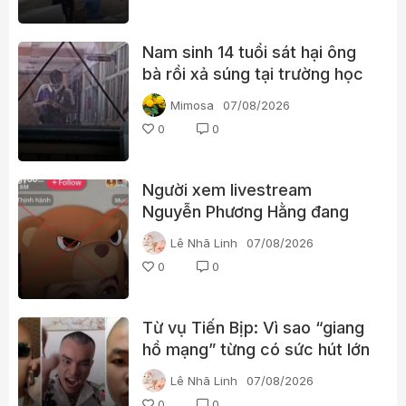
Nam sinh 14 tuổi sát hại ông
bà rồi xả súng tại trường học
Thái Lan
Mimosa
07/08/2026
0
0
Người xem livestream
Nguyễn Phương Hằng đang
tìm kiếm điều gì?
Lê Nhã Linh
07/08/2026
0
0
Từ vụ Tiến Bịp: Vì sao “giang
hồ mạng” từng có sức hút lớn
với người xem?
Lê Nhã Linh
07/08/2026
0
0