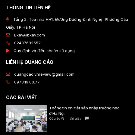
THÔNG TIN LIÊN HỆ
Tầng 2, Tòa nhà HH1, Đường Dương Đình Nghệ, Phường Cầu
Giấy, TP Hà Nội
Bkav@bkav.com
02437632552
Quy định và điều khoản sử dụng
LIÊN HỆ QUẢNG CÁO
quangcao.vnreview@gmail.com
0978.19.00.77
CÁC BÀI VIẾT
Thông tin chi tiết sáp nhập trường học
ở Hà Nội
0
Cô giáo Vân
Vài giây