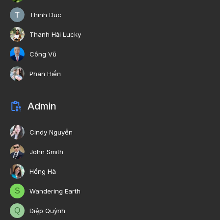
Thinh Duc
Thanh Hải Lucky
Công Vũ
Phan Hiền
Admin
Cindy Nguyễn
John Smith
Hồng Hà
S
Wandering Earth
Q
Diệp Quỳnh