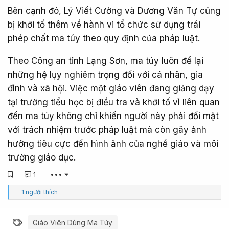
Bên cạnh đó, Lý Viết Cường và Dương Văn Tự cũng
bị khởi tố thêm về hành vi tổ chức sử dụng trái
phép chất ma túy theo quy định của pháp luật.
Theo Công an tỉnh Lạng Sơn, ma túy luôn để lại
những hệ lụy nghiêm trọng đối với cá nhân, gia
đình và xã hội. Việc một giáo viên đang giảng dạy
tại trường tiểu học bị điều tra và khởi tố vì liên quan
đến ma túy không chỉ khiến người này phải đối mặt
với trách nhiệm trước pháp luật mà còn gây ảnh
hưởng tiêu cực đến hình ảnh của nghề giáo và môi
trường giáo dục.
1
•••
C
1 người thích
ả
m
x
Từ khóa
Giáo Viên Dùng Ma Túy
ú