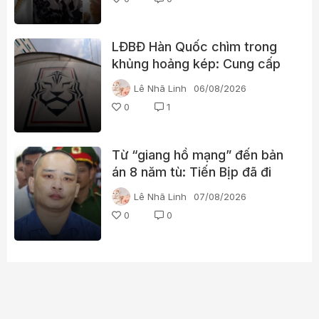
LĐBĐ Hàn Quốc chìm trong
khủng hoảng kép: Cung cấp
gái gọi cho trọng tài, cảnh sát
Lê Nhã Linh
06/08/2026
đột kích trụ sở
0
1
Từ “giang hồ mạng” đến bản
án 8 năm tù: Tiến Bịp đã đi
qua những gì?
Lê Nhã Linh
07/08/2026
0
0