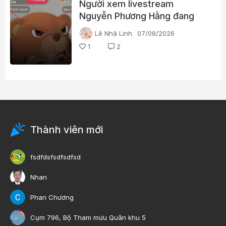
Người xem livestream
Nguyễn Phương Hằng đang
tìm kiếm điều gì?
Lê Nhã Linh
07/08/2026
1
2
Thành viên mới
fsdfdsfsdfsdfsd
Nhan
Phan Chương
Cụm 796, Bộ Tham mưu Quân khu 5