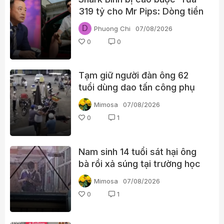
319 tỷ cho Mr Pips: Dòng tiền
đã đi qua Ngân Lượng như thế
D
Phuong Chi
07/08/2026
nào?
0
0
Tạm giữ người đàn ông 62
tuổi dùng dao tấn công phụ
nữ giữa chợ
Mimosa
07/08/2026
0
1
Nam sinh 14 tuổi sát hại ông
bà rồi xả súng tại trường học
Thái Lan
Mimosa
07/08/2026
0
1