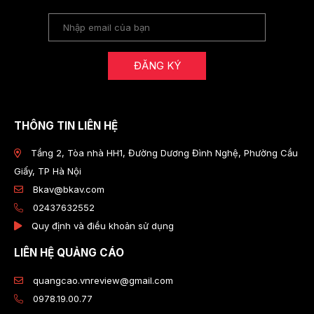
ĐĂNG KÝ
THÔNG TIN LIÊN HỆ
Tầng 2, Tòa nhà HH1, Đường Dương Đình Nghệ, Phường Cầu
Giấy, TP Hà Nội
Bkav@bkav.com
02437632552
Quy định và điều khoản sử dụng
LIÊN HỆ QUẢNG CÁO
quangcao.vnreview@gmail.com
0978.19.00.77