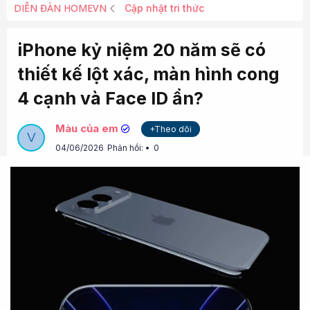
DIỄN ĐÀN HOMEVN
Cập nhật tri thức
iPhone kỷ niệm 20 năm sẽ có
thiết kế lột xác, màn hình cong
4 cạnh và Face ID ẩn?
Màu của em
+Theo dõi
V
04/06/2026
Phản hồi:
0