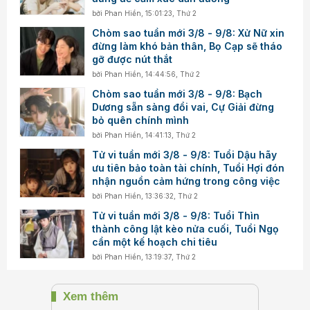
bởi
Phan Hiền
,
15:01:23, Thứ 2
Chòm sao tuần mới 3/8 - 9/8: Xử Nữ xin
đừng làm khó bản thân, Bọ Cạp sẽ tháo
gỡ được nút thắt
bởi
Phan Hiền
,
14:44:56, Thứ 2
Chòm sao tuần mới 3/8 - 9/8: Bạch
Dương sẵn sàng đổi vai, Cự Giải đừng
bỏ quên chính mình
bởi
Phan Hiền
,
14:41:13, Thứ 2
Tử vi tuần mới 3/8 - 9/8: Tuổi Dậu hãy
ưu tiên bảo toàn tài chính, Tuổi Hợi đón
nhận nguồn cảm hứng trong công việc
bởi
Phan Hiền
,
13:36:32, Thứ 2
Tử vi tuần mới 3/8 - 9/8: Tuổi Thìn
thành công lật kèo nửa cuối, Tuổi Ngọ
cần một kế hoạch chi tiêu
bởi
Phan Hiền
,
13:19:37, Thứ 2