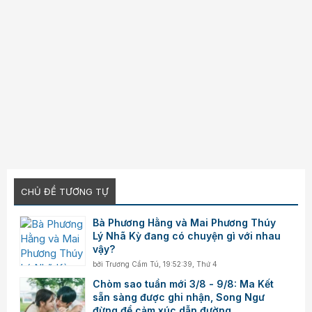
CHỦ ĐỀ TƯƠNG TỰ
Bà Phương Hằng và Mai Phương Thúy
Lý Nhã Kỳ đang có chuyện gì với nhau
vậy?
bởi
Trương Cẩm Tú
,
19:52:39, Thứ 4
Chòm sao tuần mới 3/8 - 9/8: Ma Kết
sẵn sàng được ghi nhận, Song Ngư
đừng để cảm xúc dẫn đường