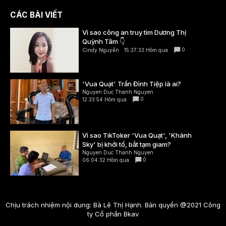
CÁC BÀI VIẾT
Vì sao công an truy tìm Dương Thị
Quỳnh Tâm 👇
0
Cindy Nguyễn
15:37:33 Hôm qua
'Vua Quạt' Trần Đình Tiệp là ai?
Nguyen Duc Thanh Nguyen
0
12:33:54 Hôm qua
Vì sao TikToker 'Vua Quạt', 'Khánh
Sky' bị khởi tố, bắt tạm giam?
Nguyen Duc Thanh Nguyen
0
06:04:32 Hôm qua
Chịu trách nhiệm nội dung: Bà Lê Thị Hạnh. Bản quyền @2021 Công
ty Cổ phần Bkav