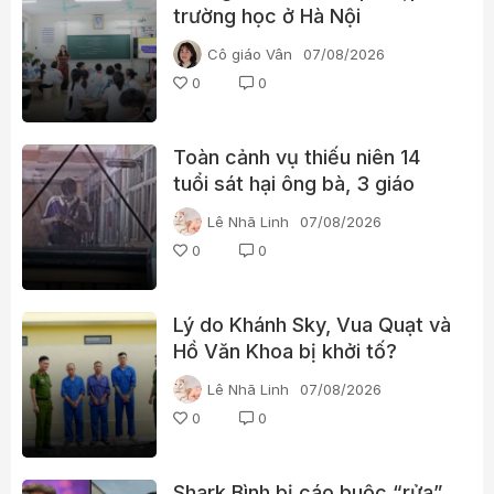
trường học ở Hà Nội
Cô giáo Vân
07/08/2026
0
0
Toàn cảnh vụ thiếu niên 14
tuổi sát hại ông bà, 3 giáo
viên và 3 học sinh
Lê Nhã Linh
07/08/2026
0
0
Lý do Khánh Sky, Vua Quạt và
Hồ Văn Khoa bị khởi tố?
Lê Nhã Linh
07/08/2026
0
0
Shark Bình bị cáo buộc “rửa”