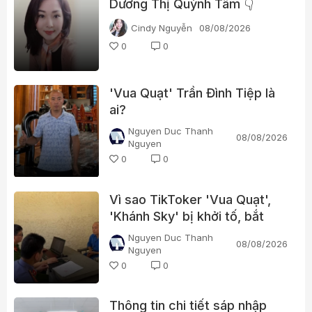
Dương Thị Quỳnh Tâm 👇
Cindy Nguyễn
08/08/2026
0
0
'Vua Quạt' Trần Đình Tiệp là
ai?
Nguyen Duc Thanh
08/08/2026
Nguyen
0
0
Vì sao TikToker 'Vua Quạt',
'Khánh Sky' bị khởi tố, bắt
tạm giam?
Nguyen Duc Thanh
08/08/2026
Nguyen
0
0
Thông tin chi tiết sáp nhập