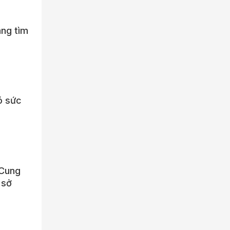
ng tìm
ó sức
 Cung
 sở