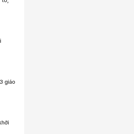
 tố,
i
 3 giáo
khởi