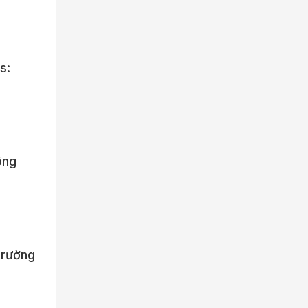
s:
ông
 trường