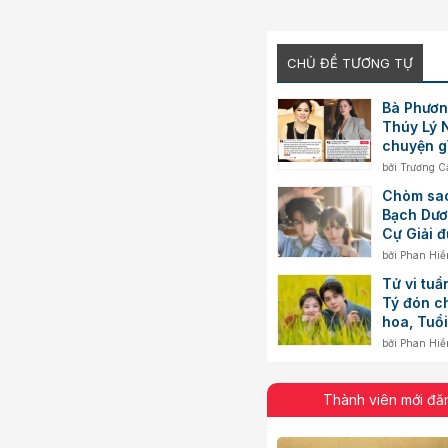
CHỦ ĐỀ TƯƠNG TỰ
Bà Phươn
Thúy Lý 
chuyện g
bởi
Trương C
Chòm sao
Bạch Dươ
Cự Giải 
mình
bởi
Phan Hiề
Tử vi tuầ
Tý đón c
hoa, Tuổi
biến độn
bởi
Phan Hiề
Thành viên mới đă