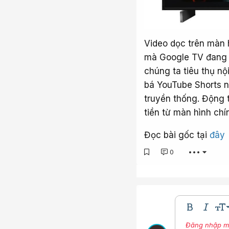
Video dọc trên màn 
mà Google TV đang t
chúng ta tiêu thụ nộ
bá YouTube Shorts n
truyền thống. Động
tiền từ màn hình chí
Đọc bài gốc tại
đây
0
•••
9
Bold
In nghi
Kíc
10
Đăng nhập một
Nhúng thư vi
Màu ch
Phô