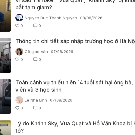
Vì sao TikToker 'Vua Quạt', 'Khánh Sky' bị khởi
bắt tạm giam?
Nguyen Duc Thanh Nguyen
08/08/2026
0
0
Thông tin chi tiết sáp nhập trường học ở Hà Nộ
Cô giáo Vân
07/08/2026
0
0
Toàn cảnh vụ thiếu niên 14 tuổi sát hại ông bà,
viên và 3 học sinh
Lê Nhã Linh
07/08/2026
0
0
Lý do Khánh Sky, Vua Quạt và Hồ Văn Khoa bị 
tố?