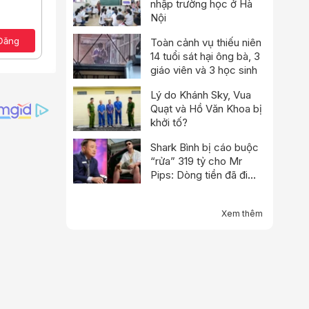
nhập trường học ở Hà
Nội
Xóa bản thảo
ảo
Đăng
Toàn cảnh vụ thiếu niên
14 tuổi sát hại ông bà, 3
giáo viên và 3 học sinh
Lý do Khánh Sky, Vua
Quạt và Hồ Văn Khoa bị
khởi tố?
Shark Bình bị cáo buộc
“rửa” 319 tỷ cho Mr
Pips: Dòng tiền đã đi
qua Ngân Lượng như thế
nào?
Xem thêm