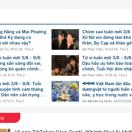
g Hằng và Mai Phương
Chòm sao tuần mới 3/8 
Nhã Kỳ đang có
Xử Nữ xin đừng làm khó
ì với nhau vậy?
thân, Bọ Cạp sẽ tháo g
nút thắt
ẩm Tú
,
19:52:39, Thứ 4
bởi
Phan Hiền
,
14:44:56, Thứ 2
 tuần mới 3/8 - 9/8:
Tử vi tuần mới 3/8 - 9/8
ng sẵn sàng đổi vai,
Dậu hãy ưu tiên bảo toà
đừng bỏ quên chính
chính, Tuổi Hợi đón nh
cảm hứng trong công vi
n
,
14:41:13, Thứ 2
bởi
Phan Hiền
,
13:36:32, Thứ 2
n mới 3/8 - 9/8: Tuổi
📢📢📢 Việt Nam lần đầu
huyện tình cảm thăng
dươngvật từ người hiến 
 Dần nên cẩn trọng với
não, y học trong nước v
g số dư
thêm một cột mốc mới
n
,
13:12:17, Thứ 2
bởi
Wandering Earth
,
29/07/2026
ng