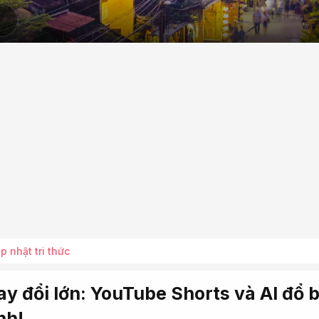
p nhật tri thức
y đổi lớn: YouTube Shorts và AI đổ 
nh!