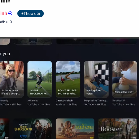
inh
+Theo dõi
hồi:
0