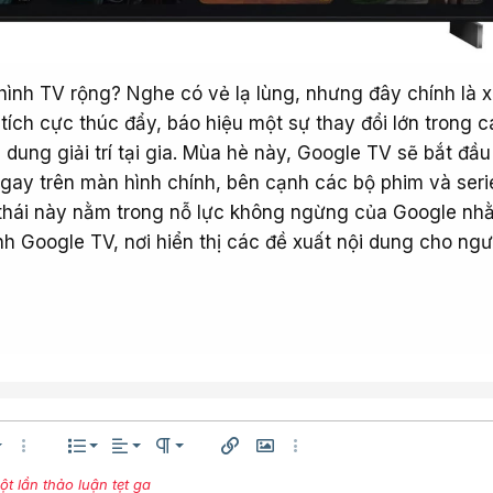
hình TV rộng? Nghe có vẻ lạ lùng, nhưng đây chính là 
ích cực thúc đẩy, báo hiệu một sự thay đổi lớn trong 
i dung giải trí tại gia. Mùa hè này, Google TV sẽ bắt đầ
gay trên màn hình chính, bên cạnh các bộ phim và seri
 thái này nằm trong nỗ lực không ngừng của Google nh
nh Google TV, nơi hiển thị các đề xuất nội dung cho ngườ
Căn trái
Normal
Danh sách có thứ tự
êng
h thước
Thêm tùy chọn…
Danh sách
Căn lề
Paragraph format
Chèn liên kết
Chèn hình ảnh
Thêm tùy chọn…
Căn giữa
 lần thảo luận tẹt ga
Danh sách không có thứ tự
Arial
ện
ữ
ng chữ
Gạch ngang
Gạch chân
Inline code
Inline spoiler
Compare
Mặt cười
Media
Trích dẫn
Insert table
Insert horizontal lin
Spoiler
Mã
Redo
Xó