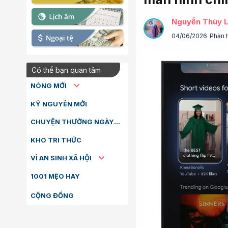
Nguyễn Thùy L
04/06/2026
Phản 
Có thể bạn quan tâm
NÓNG MỚI
KỶ NGUYÊN MỚI
CHUYỆN THƯỜNG NGÀY
KHO TRI THỨC
VÌ AN SINH XÃ HỘI
1001 MẸO HAY
CỘNG ĐỒNG