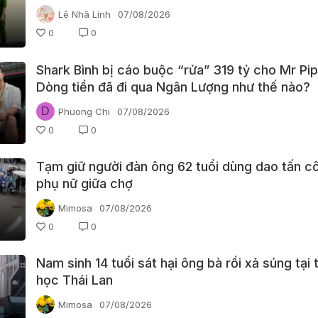
Lê Nhã Linh
07/08/2026
0
0
Shark Bình bị cáo buộc “rửa” 319 tỷ cho Mr Pip
Dòng tiền đã đi qua Ngân Lượng như thế nào?
D
Phuong Chi
07/08/2026
0
0
Tạm giữ người đàn ông 62 tuổi dùng dao tấn c
phụ nữ giữa chợ
Mimosa
07/08/2026
0
0
Nam sinh 14 tuổi sát hại ông bà rồi xả súng tại
học Thái Lan
Mimosa
07/08/2026