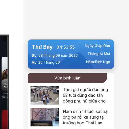
Ngày:
Giáp Dần
Thứ Bảy
04:53:56
Tháng:
Ất Mùi
DL:
08 Tháng 08 năm 2026
Năm:
Bính Ngọ
AL:
26 Tháng 06
Vừa bình luận
Tạm giữ người đàn ông
62 tuổi dùng dao tấn
công phụ nữ giữa chợ
Nam sinh 14 tuổi sát hại
ông bà rồi xả súng tại
trường học Thái Lan