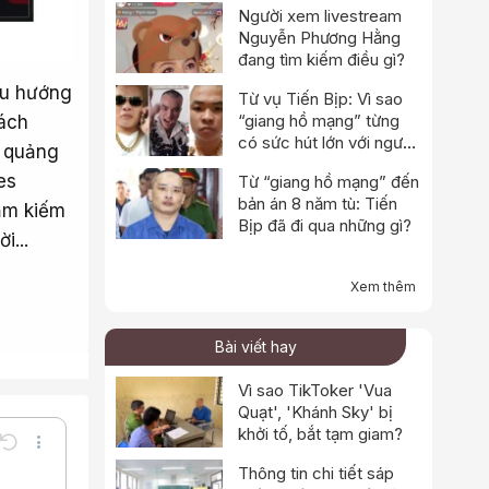
Người xem livestream
Nguyễn Phương Hằng
đang tìm kiếm điều gì?
xu hướng
Từ vụ Tiến Bịp: Vì sao
“giang hồ mạng” từng
cách
có sức hút lớn với người
u quảng
xem?
es
Từ “giang hồ mạng” đến
bản án 8 năm tù: Tiến
ằm kiếm
Bịp đã đi qua những gì?
i...
Xem thêm
Bài viết hay
Vì sao TikToker 'Vua
Quạt', 'Khánh Sky' bị
khởi tố, bắt tạm giam?
Undo
Thêm tùy chọn…
Thông tin chi tiết sáp
Lưu nháp
e
a định dạng
Toggle BB code