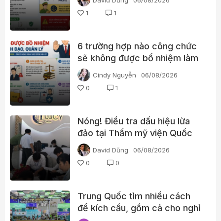
1
1
6 trường hợp nào công chức
sẽ không được bổ nhiệm làm
lãnh đạo?
Cindy Nguyễn
06/08/2026
0
1
Nóng! Điều tra dấu hiệu lừa
đảo tại Thẩm mỹ viện Quốc
tế Lucy với dịch vụ tăng kích
David Dũng
06/08/2026
thước d.ương v.ật
0
0
Trung Quốc tìm nhiều cách
để kích cầu, gồm cả cho nghỉ
phép hưởng lương