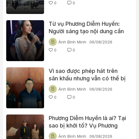
0
0
Từ vụ Phương Diễm Huyền:
Người sáng tạo nội dung cần
xin những loại bản quyền nào
B
Ánh Bình Minh
06/08/2026
trước khi đăng video?
0
0
Vì sao được phép hát trên
sân khấu nhưng vẫn có thể bị
khởi tố khi đăng YouTube?
B
Ánh Bình Minh
06/08/2026
0
0
Phương Diễm Huyền là ai? Tại
sao bị khởi tố? Vụ Phương
Diễm Huyền gửi thông điệp gì
B
Ánh Bình Minh
06/08/2026