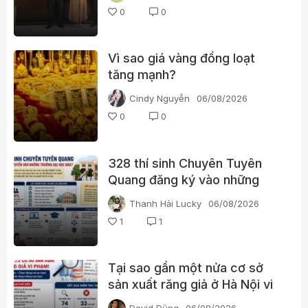
tới hàng nghìn YouTuber Việt
0
0
Nam?
Vì sao giá vàng đồng loạt
tăng mạnh?
Cindy Nguyễn
06/08/2026
0
0
328 thí sinh Chuyên Tuyên
Quang đăng ký vào những
trường đại học nào?
Thanh Hải Lucky
06/08/2026
1
1
Tại sao gần một nửa cơ sở
sản xuất răng giả ở Hà Nội vi
phạm hoạt động?
David Dũng
06/08/2026