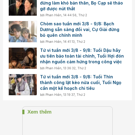
đừng làm khó bản thân, Bọ Cạp sẽ tháo
gỡ được nút thắt
bởi
Phan Hiền
,
14:44:56, Thứ 2
Chòm sao tuần mới 3/8 - 9/8: Bạch
Dương sẵn sàng đổi vai, Cự Giải đừng
bỏ quên chính mình
bởi
Phan Hiền
,
14:41:13, Thứ 2
Tử vi tuần mới 3/8 - 9/8: Tuổi Dậu hãy
ưu tiên bảo toàn tài chính, Tuổi Hợi đón
nhận nguồn cảm hứng trong công việc
bởi
Phan Hiền
,
13:36:32, Thứ 2
Tử vi tuần mới 3/8 - 9/8: Tuổi Thìn
thành công lật kèo nửa cuối, Tuổi Ngọ
cần một kế hoạch chi tiêu
bởi
Phan Hiền
,
13:19:37, Thứ 2