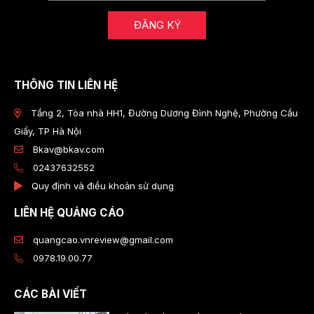
ĐĂNG KÝ
THÔNG TIN LIÊN HỆ
Tầng 2, Tòa nhà HH1, Đường Dương Đình Nghệ, Phường Cầu
Giấy, TP Hà Nội
Bkav@bkav.com
02437632552
Quy định và điều khoản sử dụng
LIÊN HỆ QUẢNG CÁO
quangcao.vnreview@gmail.com
0978.19.00.77
CÁC BÀI VIẾT