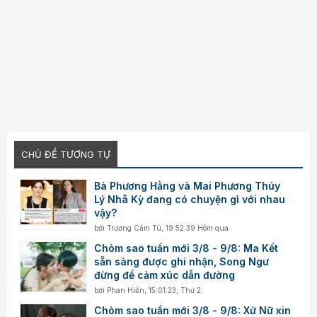
CHỦ ĐỀ TƯƠNG TỰ
Bà Phương Hằng và Mai Phương Thúy
Lý Nhã Kỳ đang có chuyện gì với nhau
vậy?
bởi
Trương Cẩm Tú
,
19:52:39 Hôm qua
Chòm sao tuần mới 3/8 - 9/8: Ma Kết
sẵn sàng được ghi nhận, Song Ngư
đừng để cảm xúc dẫn đường
bởi
Phan Hiền
,
15:01:23, Thứ 2
Chòm sao tuần mới 3/8 - 9/8: Xử Nữ xin