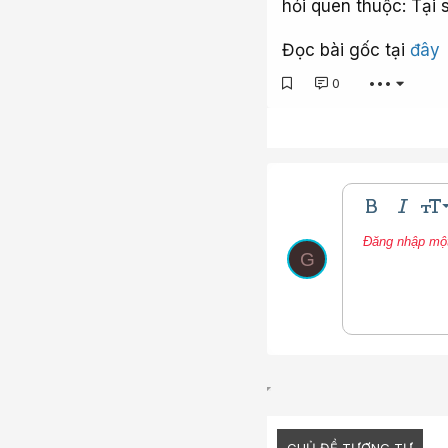
NÓNG MỚI
Chi Le
+T
KỶ NGUYÊN MỚI
07/07/2026
Phản 
CHUYỆN THƯỜNG NGÀY
Trong khi người Việt
KHO TRI THỨC
khi hè về, thì tại P
VÌ AN SINH XÃ HỘI
tranh cãi nảy lửa từ
1001 MẸO HAY
ẩu đả chỉ để tranh g
báo tin một đợt nắng
CỘNG ĐỒNG
hỏi quen thuộc: Tại 
Đọc bài gốc tại
đây
0
•••