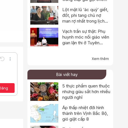
ếu mỗi
ng cuộc
Ngày:
ao vào
Tháng:
DL:
07 Tháng 08 năm 2026
tiết
Năm:
AL:
một câu
Vừa bình luận
Huấn "Hoa Hồng" là ai?
Vụ mẹ giết con để trục
lợi bảo hiểm ở Đà Nẵng:
Cô ruột phát hiện dấu
hiệu bất thường