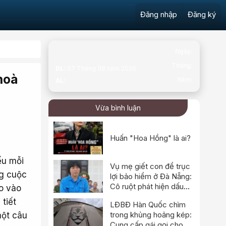
Đăng nhập
Đăng ký
hoà