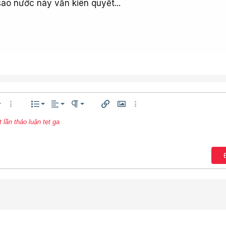
heo dõi
hồi:
0
 chúng ta coi điều hòa là "vật cứu mạng" không thể thi
háp, câu chuyện bật điều hòa lại đang khơi mào cho nhữ
 trong nhà ra đến nghị trường. Thậm chí, người ta còn l
iành một chiếc máy lạnh di động. Cứ mỗi khi dự báo thời 
 nóng mới sắp tràn qua nước Pháp, người ta lại đặt ra 
sao nước này vẫn kiên quyết...