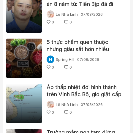
án 8 năm tù: Tiến Bịp đã đi
qua những gì?
Lê Nhã Linh
07/08/2026
0
0
5 thực phẩm quen thuộc
nhưng giàu sắt hơn nhiều
người nghĩ
Spring Hill
07/08/2026
0
0
Áp thấp nhiệt đới hình thành
trên Vịnh Bắc Bộ, gió giật cấp
8
Lê Nhã Linh
07/08/2026
0
0
Trường mầm non tạm dừng