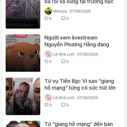
bà rồi xả súng tại trường học
Thái Lan
Mimosa
07/08/2026
0
0
Người xem livestream
Nguyễn Phương Hằng đang
tìm kiếm điều gì?
Lê Nhã Linh
07/08/2026
0
0
Từ vụ Tiến Bịp: Vì sao “giang
hồ mạng” từng có sức hút lớn
với người xem?
Lê Nhã Linh
07/08/2026
0
0
Từ “giang hồ mạng” đến bản