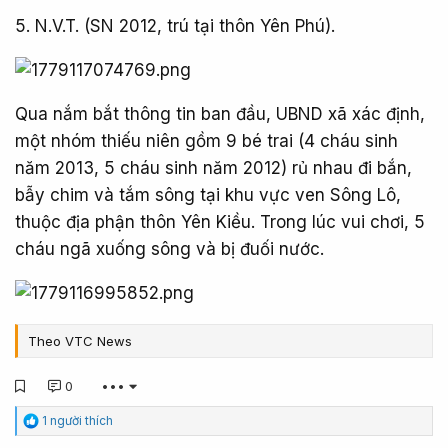
5. N.V.T. (SN 2012, trú tại thôn Yên Phú).
Qua nắm bắt thông tin ban đầu, UBND xã xác định,
một nhóm thiếu niên gồm 9 bé trai (4 cháu sinh
năm 2013, 5 cháu sinh năm 2012) rủ nhau đi bắn,
bẫy chim và tắm sông tại khu vực ven Sông Lô,
thuộc địa phận thôn Yên Kiều. Trong lúc vui chơi, 5
cháu ngã xuống sông và bị đuối nước.
Theo VTC News
0
•••
C
1 người thích
ả