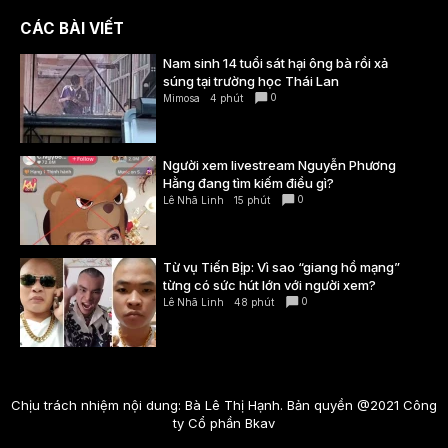
CÁC BÀI VIẾT
Nam sinh 14 tuổi sát hại ông bà rồi xả
súng tại trường học Thái Lan
0
Mimosa
4 phút
Người xem livestream Nguyễn Phương
Hằng đang tìm kiếm điều gì?
0
Lê Nhã Linh
15 phút
Từ vụ Tiến Bịp: Vì sao “giang hồ mạng”
từng có sức hút lớn với người xem?
0
Lê Nhã Linh
48 phút
Chịu trách nhiệm nội dung: Bà Lê Thị Hạnh. Bản quyền @2021 Công
ty Cổ phần Bkav