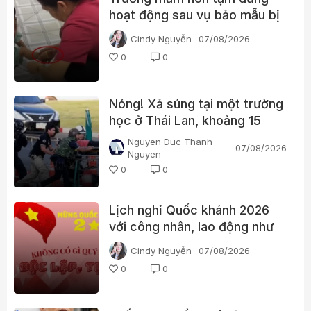
hoạt động sau vụ bảo mẫu bị
tố bạo hành trẻ
Cindy Nguyễn
07/08/2026
0
0
Nóng! Xả súng tại một trường
học ở Thái Lan, khoảng 15
người bị thương
Nguyen Duc Thanh
07/08/2026
Nguyen
0
0
Lịch nghỉ Quốc khánh 2026
với công nhân, lao động như
thế nào?
Cindy Nguyễn
07/08/2026
0
0