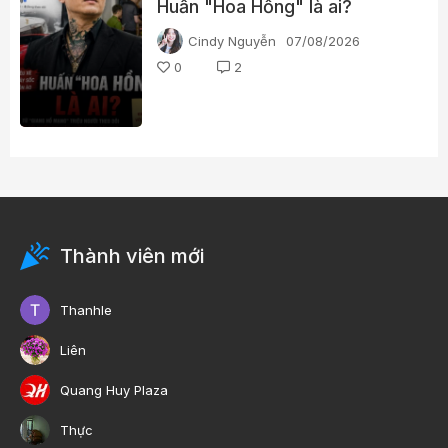
Huấn "Hoa Hồng" là ai?
Cindy Nguyễn
07/08/2026
0
2
Thành viên mới
Thanhle
Liên
Quang Huy Plaza
Thực