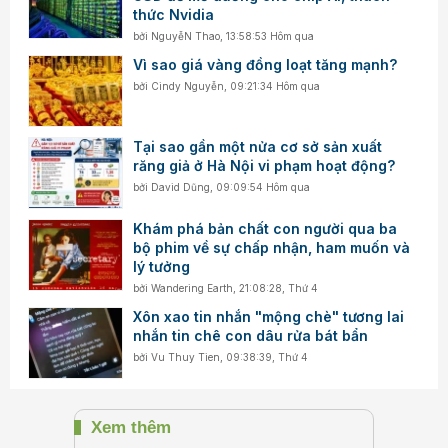
thức Nvidia
bởi
NguyễN Thao
,
13:58:53 Hôm qua
Vì sao giá vàng đồng loạt tăng mạnh?
bởi
Cindy Nguyễn
,
09:21:34 Hôm qua
Tại sao gần một nửa cơ sở sản xuất
răng giả ở Hà Nội vi phạm hoạt động?
bởi
David Dũng
,
09:09:54 Hôm qua
Khám phá bản chất con người qua ba
bộ phim về sự chấp nhận, ham muốn và
lý tưởng
bởi
Wandering Earth
,
21:08:28, Thứ 4
Xôn xao tin nhắn "mộng chè" tương lai
nhắn tin chê con dâu rửa bát bẩn
bởi
Vu Thuy Tien
,
09:38:39, Thứ 4