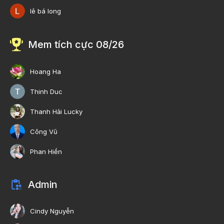
lê bá long
Mem tích cực 08/26
Hoang Ha
Thinh Duc
Thanh Hải Lucky
Công Vũ
Phan Hiền
Admin
Cindy Nguyễn