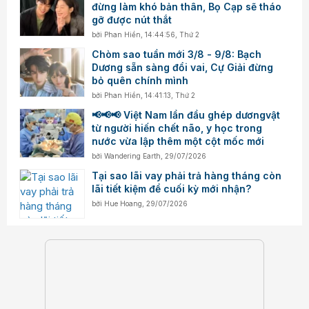
đừng làm khó bản thân, Bọ Cạp sẽ tháo
gỡ được nút thắt
bởi
Phan Hiền
,
14:44:56, Thứ 2
Chòm sao tuần mới 3/8 - 9/8: Bạch
Dương sẵn sàng đổi vai, Cự Giải đừng
bỏ quên chính mình
bởi
Phan Hiền
,
14:41:13, Thứ 2
📢📢📢 Việt Nam lần đầu ghép dươngvật
từ người hiến chết não, y học trong
nước vừa lập thêm một cột mốc mới
bởi
Wandering Earth
,
29/07/2026
Tại sao lãi vay phải trả hàng tháng còn
lãi tiết kiệm để cuối kỳ mới nhận?
bởi
Hue Hoang
,
29/07/2026