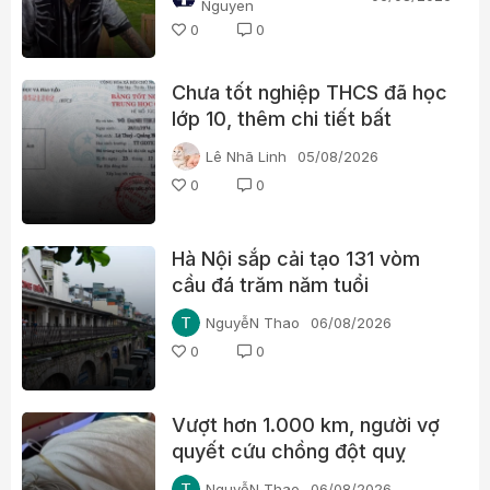
Nguyen
0
0
Chưa tốt nghiệp THCS đã học
lớp 10, thêm chi tiết bất
thường trong học bạ một lãnh
Lê Nhã Linh
05/08/2026
đạo xã ở Quảng Trị
0
0
Hà Nội sắp cải tạo 131 vòm
cầu đá trăm năm tuổi
NguyễN Thao
06/08/2026
0
0
Vượt hơn 1.000 km, người vợ
quyết cứu chồng đột quỵ
NguyễN Thao
06/08/2026