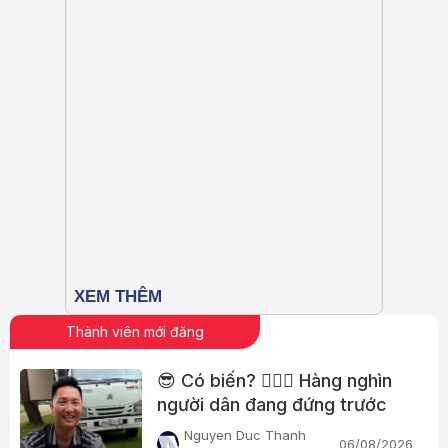
Thành viên mới đăng
😎 Có biến? 👮🏻‍♂️ Hàng nghìn
người dân đang đứng trước
nhà Huấn “hoa hồng”?
Nguyen Duc Thanh
06/08/2026