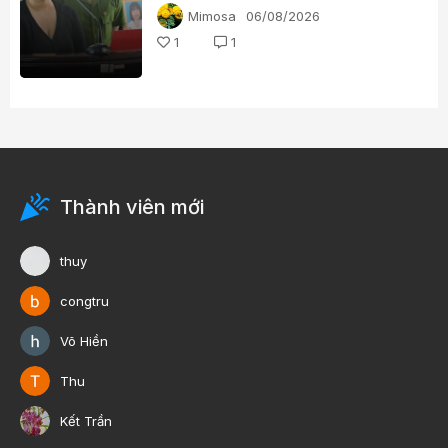
trong lịch sử
Mimosa
06/08/2026
1
1
Thành viên mới
thuy
congtru
Võ Hiền
Thu
Kết Trần