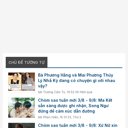
CHỦ ĐỀ TƯƠNG TỰ
Bà Phương Hằng và Mai Phương Thúy
Lý Nhã Kỳ đang có chuyện gì với nhau
vậy?
bởi
Trương Cẩm Tú
,
19:52:39 Hôm qua
Chòm sao tuần mới 3/8 - 9/8: Ma Kết
sẵn sàng được ghi nhận, Song Ngư
đừng để cảm xúc dẫn đường
bởi
Phan Hiền
,
15:01:23, Thứ 2
Chòm sao tuần mới 3/8 - 9/8: Xử Nữ xin