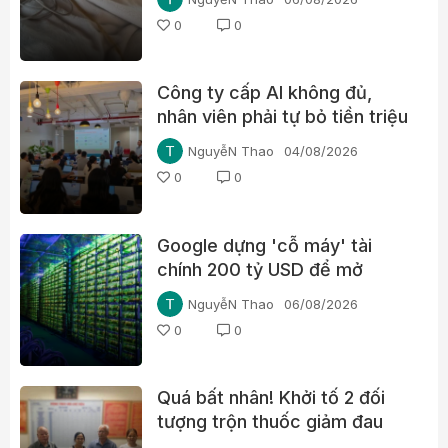
0
0
Công ty cấp AI không đủ,
nhân viên phải tự bỏ tiền triệu
mỗi tháng
NguyễN Thao
04/08/2026
0
0
Google dựng 'cỗ máy' tài
chính 200 tỷ USD để mở
đường cho chip AI, thách
NguyễN Thao
06/08/2026
thức Nvidia
0
0
Quá bất nhân! Khởi tố 2 đối
tượng trộn thuốc giảm đau
Paracetamol vào thuốc Đông