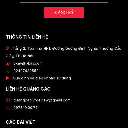
ĐĂNG KÝ
THÔNG TIN LIÊN HỆ
Tầng 2, Tòa nhà HH1, Đường Dương Đình Nghệ, Phường Cầu
Giấy, TP Hà Nội
Bkav@bkav.com
02437632552
Quy định và điều khoản sử dụng
LIÊN HỆ QUẢNG CÁO
quangcao.vnreview@gmail.com
0978.19.00.77
CÁC BÀI VIẾT