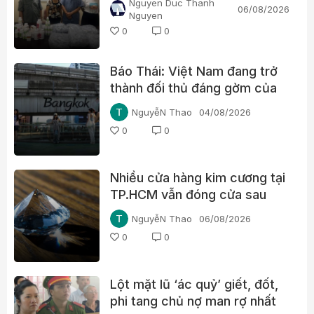
Nguyen Duc Thanh
06/08/2026
y, nổ chữa bách bệnh
Nguyen
0
0
Báo Thái: Việt Nam đang trở
thành đối thủ đáng gờm của
du lịch Thái Lan
NguyễN Thao
04/08/2026
0
0
Nhiều cửa hàng kim cương tại
TP.HCM vẫn đóng cửa sau
thời hạn tạm nghỉ
NguyễN Thao
06/08/2026
0
0
Lột mặt lũ ‘ác quỷ’ giết, đốt,
phi tang chủ nợ man rợ nhất