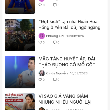
giáo dục
0
0
“Đột kích” tận nhà Huấn Hoa
Hồng ở Yên Bái cũ, ngỡ ngàng
những diễn biến sau đó
D
Phuong Chi
10/08/2026
0
0
MẮC TĂNG HUYẾT ÁP, ĐÁI
THÁO ĐƯỜNG CÓ MỔ CỘT
SỐNG BẰNG ROBOT ĐƯỢC
Cindy Nguyễn
10/08/2026
KHÔNG?
0
0
VÌ SAO GIÁ VÀNG GIẢM
NHƯNG NHIỀU NGƯỜI LẠI
“HẾT MẶN MÀ” VỚI VÀNG?