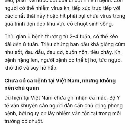
tiểu, phân và nước bọt của chuột nhiễm bệnh. Con
người có thể nhiễm virus khi tiếp xúc trực tiếp với
các chất thải này hoặc hít phải bụi chứa virus trong
quá trình dọn dẹp khu vực có chuột sinh sống.
Thời gian ủ bệnh thường từ 2–4 tuần, có thể kéo
dài đến 8 tuần. Triệu chứng ban đầu khá giống cúm
như sốt, đau đầu, đau cơ, buồn nôn, tiêu chảy. Khi
bệnh nặng lên, người bệnh có thể bị ho, tức ngực,
khó thở và suy hô hấp.
Chưa có ca bệnh tại Việt Nam, nhưng không
nên chủ quan​
Dù hiện tại Việt Nam chưa ghi nhận ca mắc, Bộ Y
tế vẫn khuyến cáo người dân cần chủ động phòng
bệnh, bởi nguy cơ lây nhiễm vẫn tồn tại trong môi
trường có chuột.