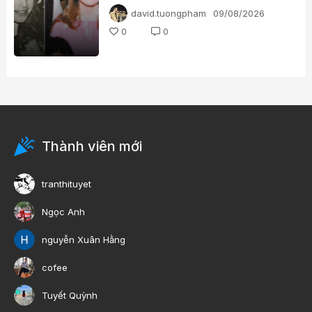
david.tuongpham
09/08/2026
0
0
Thành viên mới
tranthituyet
Ngọc Anh
nguyễn Xuân Hằng
cofee
Tuyết Quỳnh