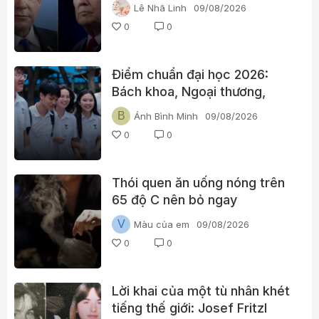
thuẫn, tuyên bố Israel chưa
Lê Nhã Linh
09/08/2026
rút quân nếu Hamas chưa giải
0
0
giáp
Điểm chuẩn đại học 2026:
Bách khoa, Ngoại thương,
Kinh tế Quốc dân cùng nhiều
B
Ánh Bình Minh
09/08/2026
trường “hot” đã lên điểm
0
0
Thói quen ăn uống nóng trên
65 độ C nên bỏ ngay
V
Màu của em
09/08/2026
0
0
Lời khai của một tù nhân khét
tiếng thế giới: Josef Fritzl