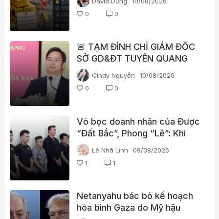
David Dũng
10/08/2026
0
0
🚨 TẠM ĐÌNH CHỈ GIÁM ĐỐC
SỞ GD&ĐT TUYÊN QUANG
Cindy Nguyễn
10/08/2026
0
0
Vỏ bọc doanh nhân của Được
“Đất Bắc”, Phong “Lê”: Khi
doanh nghiệp trở thành “áo
Lê Nhã Linh
09/08/2026
giáp” cho đường dây đòi nợ
1
1
thuê
Netanyahu bác bỏ kế hoạch
hòa bình Gaza do Mỹ hậu