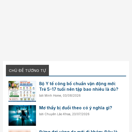
CHỦ ĐỀ TƯƠNG TỰ
Bộ Y tế công bố chuẩn vận động mới:
Trẻ 5-17 tuổi nên tập bao nhiêu là đủ?
bởi
Minh Home
,
03/08/2026
Mơ thấy bị đuổi theo có ý nghĩa gì?
bởi
Chuyên Lão Khoa
,
23/07/2026
Đừng đợi vàng da mới đi khám: Đây là