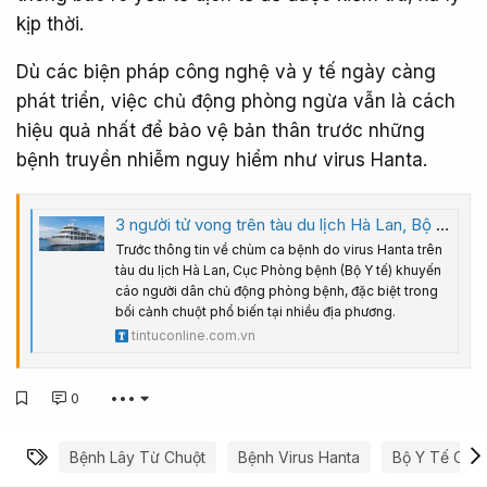
kịp thời.
Dù các biện pháp công nghệ và y tế ngày càng
phát triển, việc chủ động phòng ngừa vẫn là cách
hiệu quả nhất để bảo vệ bản thân trước những
bệnh truyền nhiễm nguy hiểm như virus Hanta.
3 người tử vong trên tàu du lịch Hà Lan, Bộ Y tế khuyến cáo phòng bệnh từ chuột
Trước thông tin về chùm ca bệnh do virus Hanta trên
tàu du lịch Hà Lan, Cục Phòng bệnh (Bộ Y tế) khuyến
cáo người dân chủ động phòng bệnh, đặc biệt trong
bối cảnh chuột phổ biến tại nhiều địa phương.
tintuconline.com.vn
0
•••
Từ khóa
Bệnh Lây Từ Chuột
Bệnh Virus Hanta
Bộ Y Tế Cản